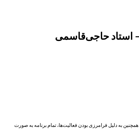
ت شده: دوره vip سطح میانی1 – مهارت های زبانی – جلسه 13 – استاد حاجی‌قاسمی
نین به دلیل فرامرزی بودن فعالیت‌ها، تمام برنامه به صورت