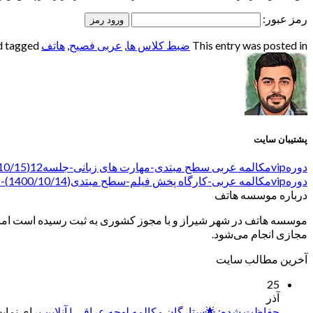
رمز عبور:
This entry was posted in
ضبط کلاس ها
,
عربی فصیح
,
هاتف
and tagged
پشتیبان سایت
دورهvipمکالمه عربی سطح مبتدی-مهارت های زبانی-جلسه12(1400/10/15)-استاد ادیب
دورهvipمکالمه عربی-کارگاه پخش فیلم-سطح مبتدی(1400/10/14)-استاد صابری
درباره موسسه هاتف
موسسه هاتف در شهر شیراز و با مجوز کشوری به ثبت رسیده است اما ب
مجازی انجام می‌شود.
آخرین مطالب سایت
25
آذر
حفاظت شده: 🌟ستارگان مکالمه لهجه عراقی | آنلاین
برای نمایش