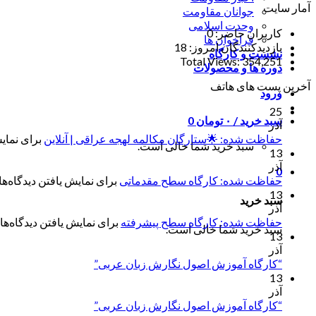
آمار سایت
جوانان مقاومت
وحدت اسلامی
کاربران حاضر:
0
فراخوان ها
بازدیدکنندگان امروز:
18
نشست و کارگاه
Total Views:
354,251
دوره ها و محصولات
آخرین پست های هاتف
ورود
25
سبد خرید /
۰
تومان
0
آذر
حفاظت شده: 🌟ستارگان مکالمه لهجه عراقی | آنلاین
برای نمایش
سبد خرید شما خالی است.
13
آذر
0
حفاظت شده: کارگاه سطح مقدماتی
برای نمایش یافتن دیدگاه‌ها 
13
سبد خرید
آذر
حفاظت شده: کارگاه سطح پیشرفته
برای نمایش یافتن دیدگاه‌ها 
سبد خرید شما خالی است.
13
آذر
“کارگاه آموزش اصول نگارش زبان عربی”
13
آذر
“کارگاه آموزش اصول نگارش زبان عربی”