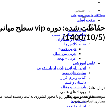
جستجو
برای:
ضبط کلاس ها
,
عربی فصیح
,
هاتف
صفحه اصلی
هاتف
درباره هاتف
تفاهم و همکاری علمی
(1400/10/5)
مدرسان و همکاران
ضبط کلاس ها
عربی فصیح
عربی بین الملل
عربی – لهجه
علمی آموزشی
انجمن ایرانی زبان و ادبیات عربی
سایت های مفید
کتاب و نرم افزار
داستان و فیلم
یادداشت و مقاله
درباره هاتف
رویداد های علمی
موسسه هاتف در شهر شیراز و با مجوز کشوری به ثبت رسیده است اما ب
مقاومت و بین الملل
مجازی انجام می‌شود.
نشست ها
اخبار مقاومت