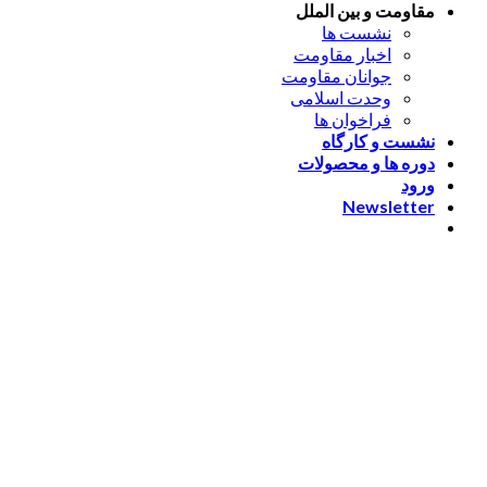
مقاومت و بین الملل
نشست ها
اخبار مقاومت
جوانان مقاومت
وحدت اسلامی
فراخوان ها
نشست و کارگاه
دوره ها و محصولات
ورود
Newsletter
ورود
[nextend_social_login]
یا با ایمیل وارد شوید
The password must have a
minimum of 8 characters of numbers and letters, contain at
least 1 capital letter