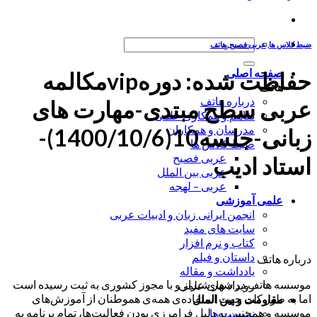
جستجو
ضبط کلاس ها
,
عربی فصیح
,
هاتف
برای:
صفحه اصلی
حفاظت شده: دورهvipمکالمه
هاتف
درباره هاتف
عربی سطح مبتدی-مهارت های
تفاهم و همکاری علمی
مدرسان و همکاران
زبانی-جلسه10(1400/10/6)-
ضبط کلاس ها
عربی فصیح
استاد ادیب
عربی بین الملل
عربی – لهجه
علمی آموزشی
انجمن ایرانی زبان و ادبیات عربی
سایت های مفید
کتاب و نرم افزار
داستان و فیلم
درباره هاتف
یادداشت و مقاله
موسسه هاتف در شهر شیراز و با مجوز کشوری به ثبت رسیده است
رویداد های علمی
اما به طور کلی جهت استفاده‌ی همه‌ی هموطنان از آموزش‌های
مقاومت و بین الملل
موسسه و همچنین به دلیل فرامرزی بودن فعالیت‌ها، تمام برنامه به
نشست ها