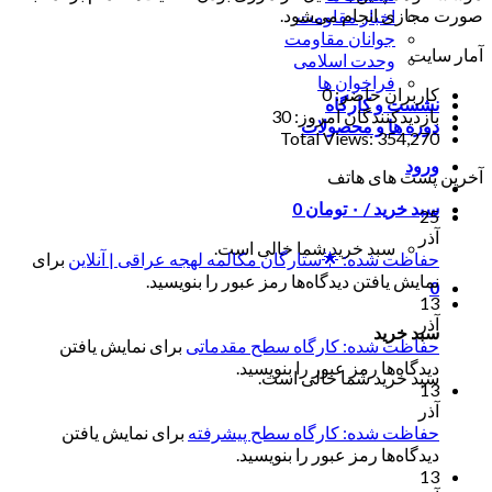
صورت مجازی انجام می‌شود.
اخبار مقاومت
جوانان مقاومت
آمار سایت
وحدت اسلامی
فراخوان ها
کاربران حاضر:
0
نشست و کارگاه
بازدیدکنندگان امروز:
30
دوره ها و محصولات
Total Views:
354,270
ورود
آخرین پست های هاتف
سبد خرید /
۰
تومان
0
25
آذر
سبد خرید شما خالی است.
حفاظت شده: 🌟ستارگان مکالمه لهجه عراقی | آنلاین
برای
نمایش یافتن دیدگاه‌ها رمز عبور را بنویسید.
0
13
آذر
سبد خرید
حفاظت شده: کارگاه سطح مقدماتی
برای نمایش یافتن
دیدگاه‌ها رمز عبور را بنویسید.
سبد خرید شما خالی است.
13
آذر
حفاظت شده: کارگاه سطح پیشرفته
برای نمایش یافتن
دیدگاه‌ها رمز عبور را بنویسید.
13