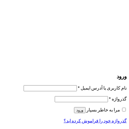
مرا به خاطر بسپار
ورود
عضویت
بازیابی کلمه عبور
ارسال لینک ریست
لینک بازنشانی رمز عبور ارسال شد
به ایمیل شما
بستن
درخواست شما ارسال شد
به محض اینکه درخواست شما تأیید شد،
یک ایمیل برای شما ارسال خواهیم کرد.
برو به پروفایل
حسابی ندارید؟
عضویت
ورود
رمز فراموش شده؟
ورود
نام کاربری یا آدرس ایمیل
*
گذرواژه
*
مرا به خاطر بسپار
ورود
گذرواژه خود را فراموش کرده اید؟