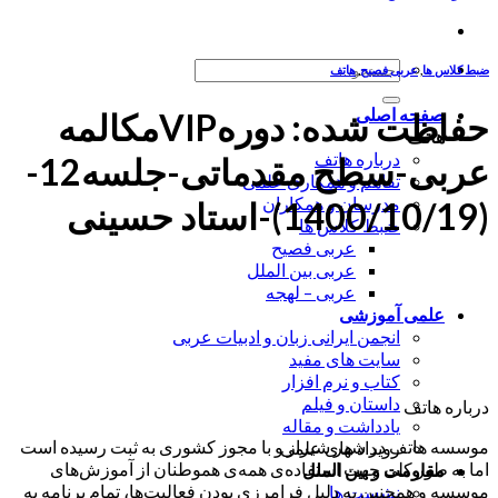
جستجو
ضبط کلاس ها
,
عربی فصیح
,
هاتف
برای:
صفحه اصلی
حفاظت شده: دورهVIPمکالمه
هاتف
درباره هاتف
عربی-سطح مقدماتی-جلسه12-
تفاهم و همکاری علمی
مدرسان و همکاران
(1400/10/19)-استاد حسینی
ضبط کلاس ها
عربی فصیح
عربی بین الملل
عربی – لهجه
علمی آموزشی
انجمن ایرانی زبان و ادبیات عربی
سایت های مفید
کتاب و نرم افزار
داستان و فیلم
درباره هاتف
یادداشت و مقاله
موسسه هاتف در شهر شیراز و با مجوز کشوری به ثبت رسیده است
رویداد های علمی
اما به طور کلی جهت استفاده‌ی همه‌ی هموطنان از آموزش‌های
مقاومت و بین الملل
موسسه و همچنین به دلیل فرامرزی بودن فعالیت‌ها، تمام برنامه به
نشست ها