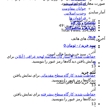
صورت مجازی انجام می‌شود.
اخبار مقاومت
جوانان مقاومت
آمار سایت
وحدت اسلامی
فراخوان ها
کاربران حاضر:
0
نشست و کارگاه
بازدیدکنندگان امروز:
49
دوره ها و محصولات
Total Views:
354,300
ورود
آخرین پست های هاتف
سبد خرید /
۰
تومان
0
25
آذر
سبد خرید شما خالی است.
حفاظت شده: 🌟ستارگان مکالمه لهجه عراقی | آنلاین
برای
نمایش یافتن دیدگاه‌ها رمز عبور را بنویسید.
0
13
آذر
سبد خرید
حفاظت شده: کارگاه سطح مقدماتی
برای نمایش یافتن
دیدگاه‌ها رمز عبور را بنویسید.
سبد خرید شما خالی است.
13
آذر
حفاظت شده: کارگاه سطح پیشرفته
برای نمایش یافتن
دیدگاه‌ها رمز عبور را بنویسید.
13