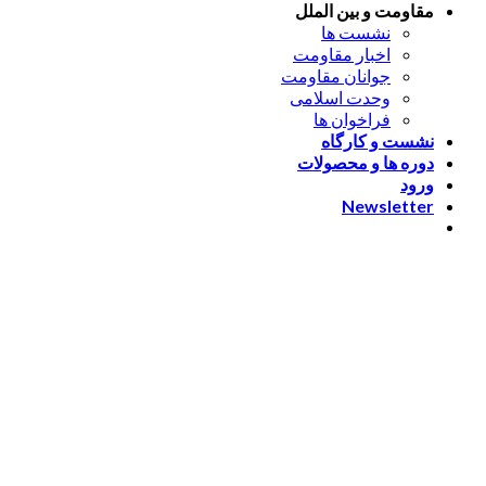
مقاومت و بین الملل
نشست ها
اخبار مقاومت
جوانان مقاومت
وحدت اسلامی
فراخوان ها
نشست و کارگاه
دوره ها و محصولات
ورود
Newsletter
ورود
[nextend_social_login]
یا با ایمیل وارد شوید
The password must have a
minimum of 8 characters of numbers and letters, contain at
least 1 capital letter