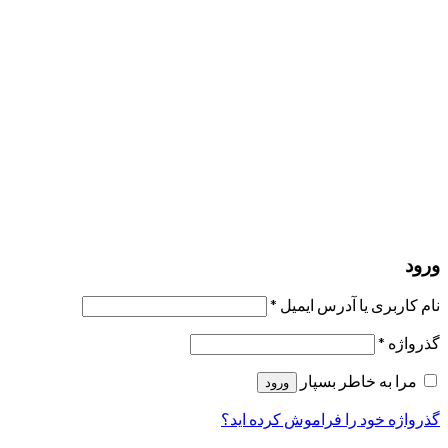
مرا به خاطر بسپار
ورود
عضویت
بازیابی کلمه عبور
ارسال لینک ریست
لینک بازنشانی رمز عبور ارسال شد
به ایمیل شما
بستن
درخواست شما ارسال شد
به محض اینکه درخواست شما تأیید شد،
یک ایمیل برای شما ارسال خواهیم کرد.
برو به پروفایل
حسابی ندارید؟
عضویت
ورود
رمز فراموش شده؟
ورود
نام کاربری یا آدرس ایمیل
*
گذرواژه
*
مرا به خاطر بسپار
ورود
گذرواژه خود را فراموش کرده اید؟