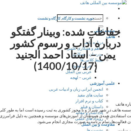
جستجو
دوره، نشست و کارگاه
,
کارگاه و نشست
برای:
حفاظت شده: وبینار گفتگو
صفحه اصلی
هاتف
درباره آداب و رسوم کشور
درباره هاتف
تفاهم و همکاری علمی
یمن – استاد احمد الجنید
مدرسان و همکاران
ضبط کلاس ها
(1400/10/17)
عربی فصیح
عربی بین الملل
عربی – لهجه
علمی آموزشی
انجمن ایرانی زبان و ادبیات عربی
سایت های مفید
کتاب و نرم افزار
ه هاتف
داستان و فیلم
 هاتف در شهر شیراز و با مجوز کشوری به ثبت رسیده است اما به طور کلی
یادداشت و مقاله
ستفاده‌ی همه‌ی هموطنان از آموزش‌های موسسه و همچنین به دلیل فرامرزی
رویداد های علمی
فعالیت‌ها، تمام برنامه به صورت مجازی انجام می‌شود.
مقاومت و بین الملل
نشست ها
سایت