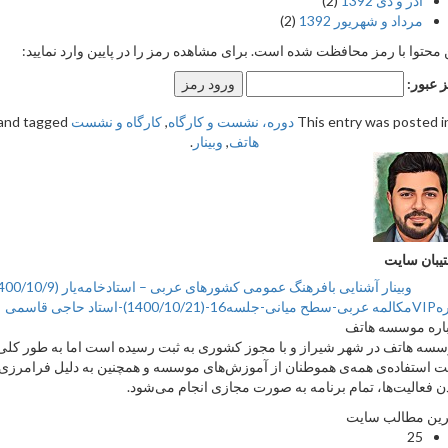
آذر و دی 1392
(2)
مرداد و شهریور 1392
(2)
حتوا با رمز محافظت شده است. برای مشاهده رمز را در پایین وارد نمایید:
بور:
This entry was posted
دوره، نشست و کارگاه
,
کارگاه و نشست
and tagged
هاتف
,
وبینار
.
ان سایت
وبینار آشنایی بافرهنگ عمومی کشورهای عربی – استادخامه‌یار (1400/10/9)
ه موسسه هاتف
 هاتف در شهر شیراز و با مجوز کشوری به ثبت رسیده است اما به طور کلی
ستفاده‌ی همه‌ی هموطنان از آموزش‌های موسسه و همچنین به دلیل فرامرزی
فعالیت‌ها، تمام برنامه به صورت مجازی انجام می‌شود.
 مطالب سایت
25