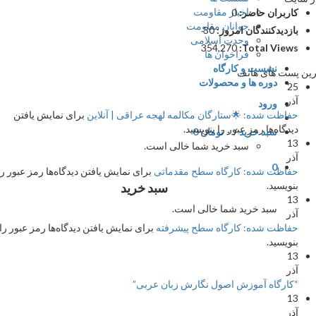
اخبار مقاومت
کاربران حاضر:
0
جوانان مقاومت
بازدیدکنندگان امروز:
30
وحدت اسلامی
354,270
Total Views:
فراخوان ها
نشست و کارگاه
 پست های هاتف
دوره ها و محصولات
25
آذر
ورود
حفاظت شده: 🌟ستارگان مکالمه لهجه عراقی | آنلاین
برای نمایش یافتن
دیدگاه‌ها رمز عبور را بنویسید.
سبد خرید /
۰
تومان
0
13
سبد خرید شما خالی است.
آذر
0
حفاظت شده: کارگاه سطح مقدماتی
برای نمایش یافتن دیدگاه‌ها رمز عبور را
بنویسید.
سبد خرید
13
سبد خرید شما خالی است.
آذر
حفاظت شده: کارگاه سطح پیشرفته
برای نمایش یافتن دیدگاه‌ها رمز عبور را
بنویسید.
13
آذر
“کارگاه آموزش اصول نگارش زبان عربی”
13
آذر