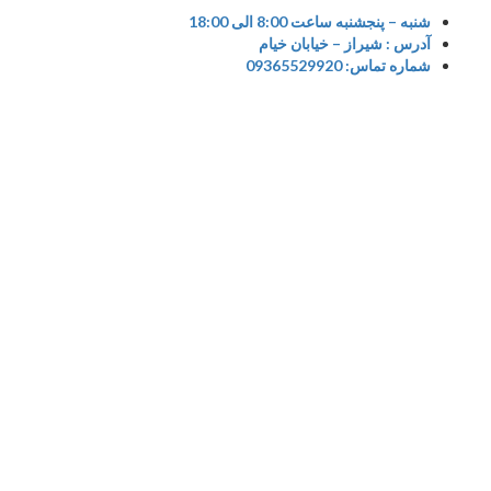
S
شنبه – پنجشنبه ساعت 8:00 الی 18:00
آدرس : شیراز – خیابان خیام
cont
شماره تماس: 09365529920