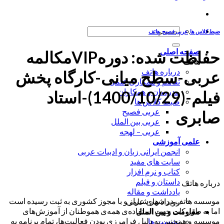
جستجو
ضبط کلاس ها
,
عربی فصیح
,
هاتف
برای:
صفحه اصلی
حفاظت شده: دورهVIPمکالمه
هاتف
درباره هاتف
عربی-سطح میانی-کارگاه پخش
تفاهم و همکاری علمی
مدرسان و همکاران
فیلم-(1400/10/29)-استاد
ضبط کلاس ها
عربی فصیح
صابری
عربی بین الملل
عربی – لهجه
علمی آموزشی
انجمن ایرانی زبان و ادبیات عربی
سایت های مفید
کتاب و نرم افزار
داستان و فیلم
درباره هاتف
یادداشت و مقاله
موسسه هاتف در شهر شیراز و با مجوز کشوری به ثبت رسیده است
رویداد های علمی
اما به طور کلی جهت استفاده‌ی همه‌ی هموطنان از آموزش‌های
مقاومت و بین الملل
موسسه و همچنین به دلیل فرامرزی بودن فعالیت‌ها، تمام برنامه به
نشست ها