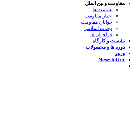
مقاومت و بین الملل
نشست ها
اخبار مقاومت
جوانان مقاومت
وحدت اسلامی
فراخوان ها
نشست و کارگاه
دوره ها و محصولات
ورود
Newsletter
ورود
[nextend_social_login]
یا با ایمیل وارد شوید
The password must have a
minimum of 8 characters of numbers and letters, contain at
least 1 capital letter