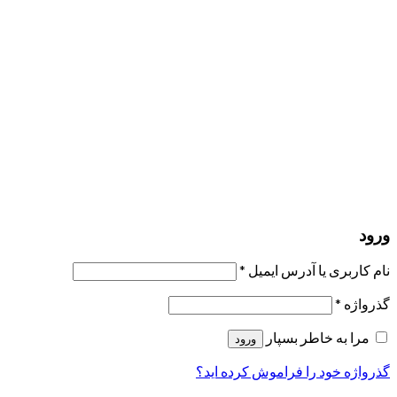
مرا به خاطر بسپار
ورود
عضویت
بازیابی کلمه عبور
ارسال لینک ریست
لینک بازنشانی رمز عبور ارسال شد
به ایمیل شما
بستن
درخواست شما ارسال شد
به محض اینکه درخواست شما تأیید شد،
یک ایمیل برای شما ارسال خواهیم کرد.
برو به پروفایل
حسابی ندارید؟
عضویت
ورود
رمز فراموش شده؟
ورود
نام کاربری یا آدرس ایمیل
*
گذرواژه
*
مرا به خاطر بسپار
ورود
گذرواژه خود را فراموش کرده اید؟