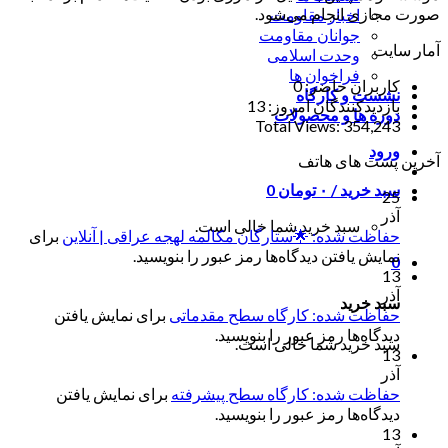
صورت مجازی انجام می‌شود.
اخبار مقاومت
جوانان مقاومت
آمار سایت
وحدت اسلامی
فراخوان ها
کاربران حاضر:
0
نشست و کارگاه
بازدیدکنندگان امروز:
13
دوره ها و محصولات
Total Views:
354,243
ورود
آخرین پست های هاتف
سبد خرید /
۰
تومان
0
25
آذر
سبد خرید شما خالی است.
حفاظت شده: 🌟ستارگان مکالمه لهجه عراقی | آنلاین
برای
نمایش یافتن دیدگاه‌ها رمز عبور را بنویسید.
0
13
آذر
سبد خرید
حفاظت شده: کارگاه سطح مقدماتی
برای نمایش یافتن
دیدگاه‌ها رمز عبور را بنویسید.
سبد خرید شما خالی است.
13
آذر
حفاظت شده: کارگاه سطح پیشرفته
برای نمایش یافتن
دیدگاه‌ها رمز عبور را بنویسید.
13