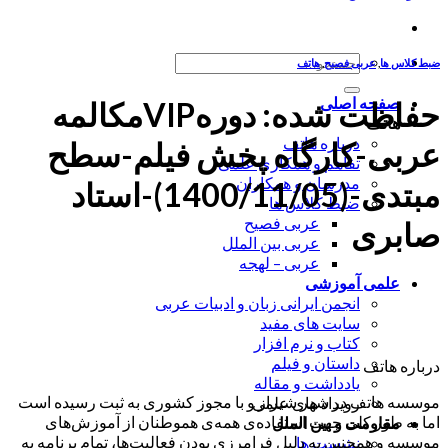
جستجو
ضبط کلاس ها
,
عربی فصیح
,
هاتف
برای:
صفحه اصلی
حفاظت شده: دورهVIPمکالمه
هاتف
درباره هاتف
عربی-کارگاه پخش فیلم-سطح
تفاهم و همکاری علمی
مدرسان و همکاران
مبتدی-(1400/11/05)-استاد
ضبط کلاس ها
عربی فصیح
صابری
عربی بین الملل
عربی – لهجه
علمی آموزشی
انجمن ایرانی زبان و ادبیات عربی
سایت های مفید
کتاب و نرم افزار
داستان و فیلم
درباره هاتف
یادداشت و مقاله
موسسه هاتف در شهر شیراز و با مجوز کشوری به ثبت رسیده است
رویداد های علمی
اما به طور کلی جهت استفاده‌ی همه‌ی هموطنان از آموزش‌های
مقاومت و بین الملل
موسسه و همچنین به دلیل فرامرزی بودن فعالیت‌ها، تمام برنامه به
نشست ها