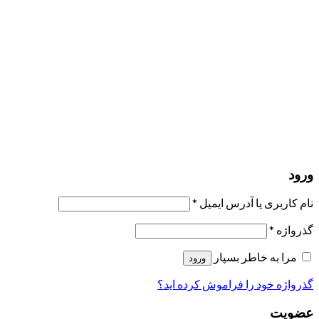
مرا به خاطر بسپار
ورود
عضویت
بازیابی کلمه عبور
ارسال لینک ریست
لینک بازنشانی رمز عبور ارسال شد
به ایمیل شما
بستن
درخواست شما ارسال شد
به محض اینکه درخواست شما تأیید شد،
یک ایمیل برای شما ارسال خواهیم کرد.
برو به پروفایل
حسابی ندارید؟
عضویت
ورود
رمز فراموش شده؟
ورود
نام کاربری یا آدرس ایمیل
*
گذرواژه
*
مرا به خاطر بسپار
ورود
گذرواژه خود را فراموش کرده اید؟
عضویت