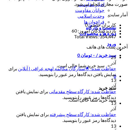
صورت مجازی انجام می‌شود.
اخبار مقاومت
جوانان مقاومت
آمار سایت
وحدت اسلامی
فراخوان ها
کاربران حاضر:
0
نشست و کارگاه
بازدیدکنندگان امروز:
60
دوره ها و محصولات
Total Views:
354,447
ورود
آخرین پست های هاتف
سبد خرید /
۰
تومان
0
25
آذر
سبد خرید شما خالی است.
حفاظت شده: 🌟ستارگان مکالمه لهجه عراقی | آنلاین
برای
نمایش یافتن دیدگاه‌ها رمز عبور را بنویسید.
0
13
آذر
سبد خرید
حفاظت شده: کارگاه سطح مقدماتی
برای نمایش یافتن
دیدگاه‌ها رمز عبور را بنویسید.
سبد خرید شما خالی است.
13
آذر
حفاظت شده: کارگاه سطح پیشرفته
برای نمایش یافتن
دیدگاه‌ها رمز عبور را بنویسید.
13