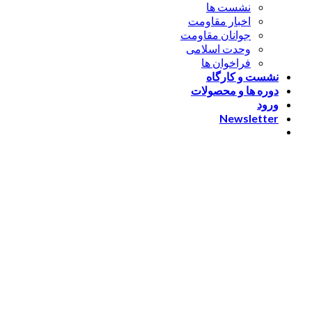
نشست ها
اخبار مقاومت
جوانان مقاومت
وحدت اسلامی
فراخوان ها
نشست و کارگاه
دوره ها و محصولات
ورود
Newsletter
ورود
[nextend_social_login]
یا با ایمیل وارد شوید
The password must have a
minimum of 8 characters of numbers and letters, contain at
least 1 capital letter