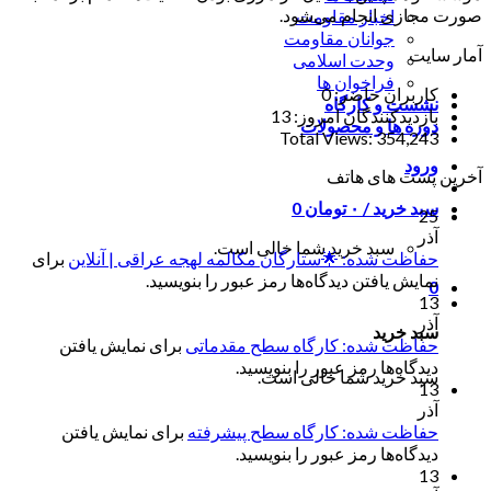
صورت مجازی انجام می‌شود.
اخبار مقاومت
جوانان مقاومت
آمار سایت
وحدت اسلامی
فراخوان ها
کاربران حاضر:
0
نشست و کارگاه
بازدیدکنندگان امروز:
13
دوره ها و محصولات
Total Views:
354,243
ورود
آخرین پست های هاتف
سبد خرید /
۰
تومان
0
25
آذر
سبد خرید شما خالی است.
حفاظت شده: 🌟ستارگان مکالمه لهجه عراقی | آنلاین
برای
نمایش یافتن دیدگاه‌ها رمز عبور را بنویسید.
0
13
آذر
سبد خرید
حفاظت شده: کارگاه سطح مقدماتی
برای نمایش یافتن
دیدگاه‌ها رمز عبور را بنویسید.
سبد خرید شما خالی است.
13
آذر
حفاظت شده: کارگاه سطح پیشرفته
برای نمایش یافتن
دیدگاه‌ها رمز عبور را بنویسید.
13