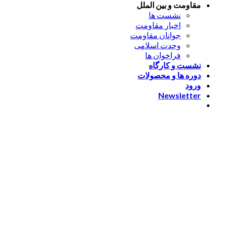
مقاومت و بین الملل
نشست ها
اخبار مقاومت
جوانان مقاومت
وحدت اسلامی
فراخوان ها
نشست و کارگاه
دوره ها و محصولات
ورود
Newsletter
ورود
[nextend_social_login]
یا با ایمیل وارد شوید
The password must have a
minimum of 8 characters of numbers and letters, contain at
least 1 capital letter