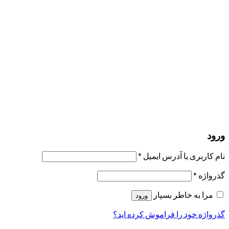
مرا به خاطر بسپار
ورود
عضویت
بازیابی کلمه عبور
ارسال لینک ریست
لینک بازنشانی رمز عبور ارسال شد
به ایمیل شما
بستن
درخواست شما ارسال شد
به محض اینکه درخواست شما تأیید شد،
یک ایمیل برای شما ارسال خواهیم کرد.
برو به پروفایل
حسابی ندارید؟
عضویت
ورود
رمز فراموش شده؟
ورود
نام کاربری یا آدرس ایمیل
*
گذرواژه
*
مرا به خاطر بسپار
ورود
گذرواژه خود را فراموش کرده اید؟