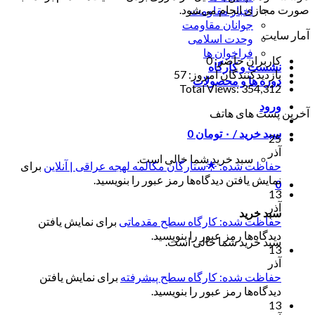
صورت مجازی انجام می‌شود.
اخبار مقاومت
جوانان مقاومت
آمار سایت
وحدت اسلامی
فراخوان ها
کاربران حاضر:
0
نشست و کارگاه
بازدیدکنندگان امروز:
57
دوره ها و محصولات
Total Views:
354,312
ورود
آخرین پست های هاتف
سبد خرید /
۰
تومان
0
25
آذر
سبد خرید شما خالی است.
حفاظت شده: 🌟ستارگان مکالمه لهجه عراقی | آنلاین
برای
نمایش یافتن دیدگاه‌ها رمز عبور را بنویسید.
0
13
آذر
سبد خرید
حفاظت شده: کارگاه سطح مقدماتی
برای نمایش یافتن
دیدگاه‌ها رمز عبور را بنویسید.
سبد خرید شما خالی است.
13
آذر
حفاظت شده: کارگاه سطح پیشرفته
برای نمایش یافتن
دیدگاه‌ها رمز عبور را بنویسید.
13