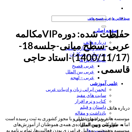
جستجو
ضبط کلاس ها
,
عربی فصیح
,
هاتف
برای:
صفحه اصلی
حفاظت شده: دورهVIPمکالمه
هاتف
درباره هاتف
عربی-سطح میانی-جلسه18-
تفاهم و همکاری علمی
مدرسان و همکاران
(1400/11/17)-استاد حاجی
ضبط کلاس ها
عربی فصیح
قاسمی
عربی بین الملل
عربی – لهجه
علمی آموزشی
انجمن ایرانی زبان و ادبیات عربی
سایت های مفید
کتاب و نرم افزار
داستان و فیلم
درباره هاتف
یادداشت و مقاله
موسسه هاتف در شهر شیراز و با مجوز کشوری به ثبت رسیده است
رویداد های علمی
اما به طور کلی جهت استفاده‌ی همه‌ی هموطنان از آموزش‌های
مقاومت و بین الملل
موسسه و همچنین به دلیل فرامرزی بودن فعالیت‌ها، تمام برنامه به
نشست ها