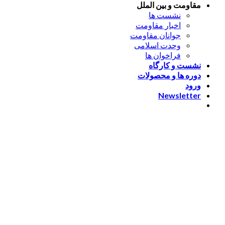
مقاومت و بین الملل
نشست ها
اخبار مقاومت
جوانان مقاومت
وحدت اسلامی
فراخوان ها
نشست و کارگاه
دوره ها و محصولات
ورود
Newsletter
ورود
[nextend_social_login]
یا با ایمیل وارد شوید
The password must have a
minimum of 8 characters of numbers and letters, contain at
least 1 capital letter