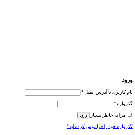
مرا به خاطر بسپار
ورود
عضویت
بازیابی کلمه عبور
ارسال لینک ریست
لینک بازنشانی رمز عبور ارسال شد
به ایمیل شما
بستن
درخواست شما ارسال شد
به محض اینکه درخواست شما تأیید شد،
یک ایمیل برای شما ارسال خواهیم کرد.
برو به پروفایل
حسابی ندارید؟
عضویت
ورود
رمز فراموش شده؟
ورود
نام کاربری یا آدرس ایمیل
*
گذرواژه
*
مرا به خاطر بسپار
ورود
گذرواژه خود را فراموش کرده اید؟