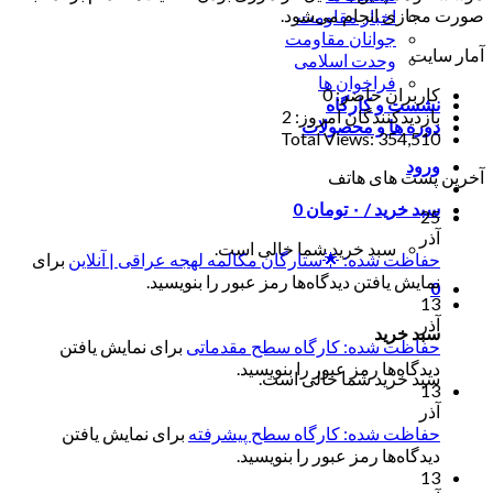
صورت مجازی انجام می‌شود.
اخبار مقاومت
جوانان مقاومت
آمار سایت
وحدت اسلامی
فراخوان ها
کاربران حاضر:
0
نشست و کارگاه
بازدیدکنندگان امروز:
2
دوره ها و محصولات
Total Views:
354,510
ورود
آخرین پست های هاتف
سبد خرید /
۰
تومان
0
25
آذر
سبد خرید شما خالی است.
حفاظت شده: 🌟ستارگان مکالمه لهجه عراقی | آنلاین
برای
نمایش یافتن دیدگاه‌ها رمز عبور را بنویسید.
0
13
آذر
سبد خرید
حفاظت شده: کارگاه سطح مقدماتی
برای نمایش یافتن
دیدگاه‌ها رمز عبور را بنویسید.
سبد خرید شما خالی است.
13
آذر
حفاظت شده: کارگاه سطح پیشرفته
برای نمایش یافتن
دیدگاه‌ها رمز عبور را بنویسید.
13