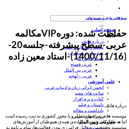
جستجو
ضبط کلاس ها
,
عربی فصیح
,
هاتف
برای:
صفحه اصلی
حفاظت شده: دورهVIPمکالمه
هاتف
درباره هاتف
عربی-سطح پیشرفته-جلسه20-
تفاهم و همکاری علمی
مدرسان و همکاران
(1400/11/16)-استاد معین زاده
ضبط کلاس ها
عربی فصیح
عربی بین الملل
عربی – لهجه
علمی آموزشی
انجمن ایرانی زبان و ادبیات عربی
سایت های مفید
کتاب و نرم افزار
داستان و فیلم
درباره هاتف
یادداشت و مقاله
موسسه هاتف در شهر شیراز و با مجوز کشوری به ثبت رسیده است
رویداد های علمی
اما به طور کلی جهت استفاده‌ی همه‌ی هموطنان از آموزش‌های
مقاومت و بین الملل
موسسه و همچنین به دلیل فرامرزی بودن فعالیت‌ها، تمام برنامه به
نشست ها