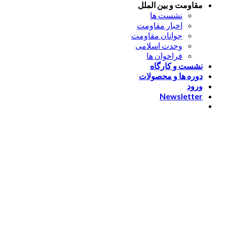
مقاومت و بین الملل
نشست ها
اخبار مقاومت
جوانان مقاومت
وحدت اسلامی
فراخوان ها
نشست و کارگاه
دوره ها و محصولات
ورود
Newsletter
ورود
[nextend_social_login]
یا با ایمیل وارد شوید
The password must have a
minimum of 8 characters of numbers and letters, contain at
least 1 capital letter