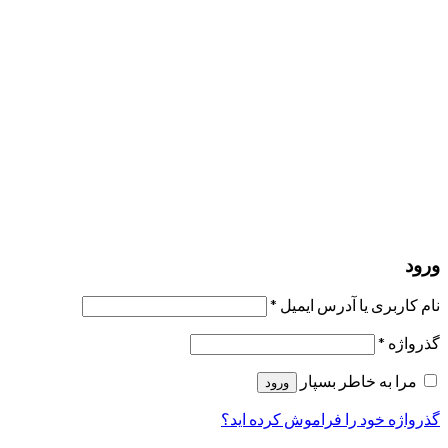
مرا به خاطر بسپار
ورود
عضویت
بازیابی کلمه عبور
ارسال لینک ریست
لینک بازنشانی رمز عبور ارسال شد
به ایمیل شما
بستن
درخواست شما ارسال شد
به محض اینکه درخواست شما تأیید شد،
یک ایمیل برای شما ارسال خواهیم کرد.
برو به پروفایل
حسابی ندارید؟
عضویت
ورود
رمز فراموش شده؟
ورود
نام کاربری یا آدرس ایمیل
*
گذرواژه
*
مرا به خاطر بسپار
ورود
گذرواژه خود را فراموش کرده اید؟