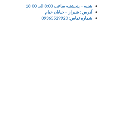
Ski
شنبه – پنجشنبه ساعت 8:00 الی 18:00
t
آدرس : شیراز – خیابان خیام
conten
شماره تماس: 09365529920