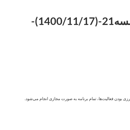
حفاظت شده: دورهVIPمکالمه عربی-سطح پیشرفته-جلسه21-(1400/11/17)-
 بودن فعالیت‌ها، تمام برنامه به صورت مجازی انجام می‌شود.