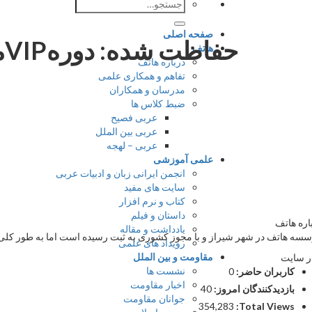
جستجو
برای:
صفحه اصلی
هاتف
درباره هاتف
تفاهم و همکاری علمی
مدرسان و همکاران
ضبط کلاس ها
عربی فصیح
عربی بین الملل
عربی – لهجه
علمی آموزشی
انجمن ایرانی زبان و ادبیات عربی
سایت های مفید
کتاب و نرم افزار
داستان و فیلم
اره هاتف
یادداشت و مقاله
سه هاتف در شهر شیراز و با مجوز کشوری به ثبت رسیده است اما به طور کلی ج
رویداد های علمی
مقاومت و بین الملل
ر سایت
نشست ها
کاربران حاضر:
0
اخبار مقاومت
بازدیدکنندگان امروز:
40
جوانان مقاومت
354,283
Total Views: