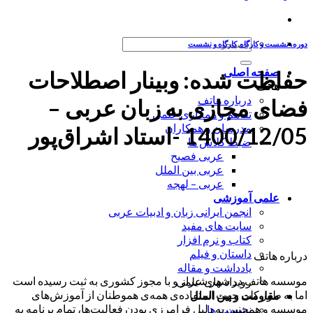
جستجو
دوره، نشست و کارگاه
,
کارگاه و نشست
برای:
صفحه اصلی
حفاظت شده: وبینار اصطلاحات
هاتف
درباره هاتف
فضای مجازی به زبان عربی –
تفاهم و همکاری علمی
مدرسان و همکاران
1400/12/05 -استاد اشراق‌پور
ضبط کلاس ها
عربی فصیح
عربی بین الملل
عربی – لهجه
علمی آموزشی
انجمن ایرانی زبان و ادبیات عربی
سایت های مفید
کتاب و نرم افزار
داستان و فیلم
درباره هاتف
یادداشت و مقاله
موسسه هاتف در شهر شیراز و با مجوز کشوری به ثبت رسیده است
رویداد های علمی
اما به طور کلی جهت استفاده‌ی همه‌ی هموطنان از آموزش‌های
مقاومت و بین الملل
موسسه و همچنین به دلیل فرامرزی بودن فعالیت‌ها، تمام برنامه به
نشست ها