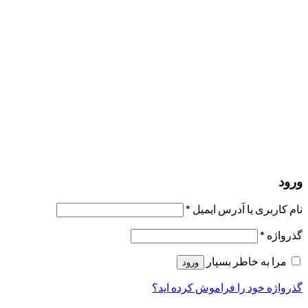
مرا به خاطر بسپار
ورود
عضویت
بازیابی کلمه عبور
ارسال لینک ریست
لینک بازنشانی رمز عبور ارسال شد
به ایمیل شما
بستن
درخواست شما ارسال شد
به محض اینکه درخواست شما تأیید شد،
یک ایمیل برای شما ارسال خواهیم کرد.
برو به پروفایل
حسابی ندارید؟
عضویت
ورود
رمز فراموش شده؟
ورود
نام کاربری یا آدرس ایمیل
*
گذرواژه
*
مرا به خاطر بسپار
ورود
گذرواژه خود را فراموش کرده اید؟