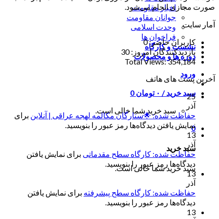
صورت مجازی انجام می‌شود.
اخبار مقاومت
جوانان مقاومت
آمار سایت
وحدت اسلامی
فراخوان ها
کاربران حاضر:
0
نشست و کارگاه
بازدیدکنندگان امروز:
30
دوره ها و محصولات
Total Views:
354,184
ورود
آخرین پست های هاتف
سبد خرید /
۰
تومان
0
25
آذر
سبد خرید شما خالی است.
حفاظت شده: 🌟ستارگان مکالمه لهجه عراقی | آنلاین
برای
نمایش یافتن دیدگاه‌ها رمز عبور را بنویسید.
0
13
آذر
سبد خرید
حفاظت شده: کارگاه سطح مقدماتی
برای نمایش یافتن
دیدگاه‌ها رمز عبور را بنویسید.
سبد خرید شما خالی است.
13
آذر
حفاظت شده: کارگاه سطح پیشرفته
برای نمایش یافتن
دیدگاه‌ها رمز عبور را بنویسید.
13