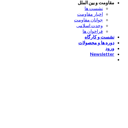
مقاومت و بین الملل
نشست ها
اخبار مقاومت
جوانان مقاومت
وحدت اسلامی
فراخوان ها
نشست و کارگاه
دوره ها و محصولات
ورود
Newsletter
ورود
[nextend_social_login]
یا با ایمیل وارد شوید
The password must have a
minimum of 8 characters of numbers and letters, contain at
least 1 capital letter