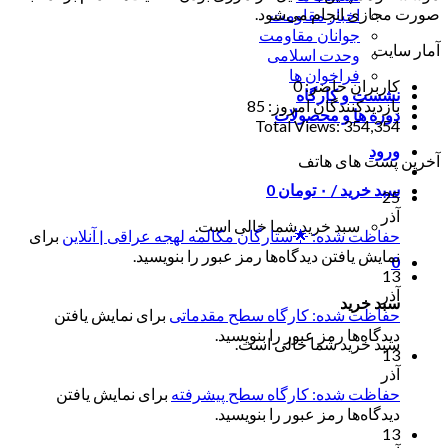
صورت مجازی انجام می‌شود.
اخبار مقاومت
جوانان مقاومت
آمار سایت
وحدت اسلامی
فراخوان ها
کاربران حاضر:
0
نشست و کارگاه
بازدیدکنندگان امروز:
85
دوره ها و محصولات
Total Views:
354,354
ورود
آخرین پست های هاتف
سبد خرید /
۰
تومان
0
25
آذر
سبد خرید شما خالی است.
حفاظت شده: 🌟ستارگان مکالمه لهجه عراقی | آنلاین
برای
نمایش یافتن دیدگاه‌ها رمز عبور را بنویسید.
0
13
آذر
سبد خرید
حفاظت شده: کارگاه سطح مقدماتی
برای نمایش یافتن
دیدگاه‌ها رمز عبور را بنویسید.
سبد خرید شما خالی است.
13
آذر
حفاظت شده: کارگاه سطح پیشرفته
برای نمایش یافتن
دیدگاه‌ها رمز عبور را بنویسید.
13