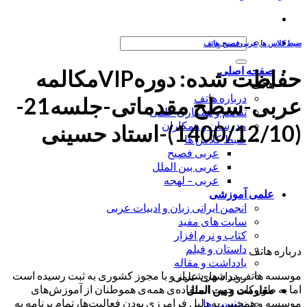
جستجو
ضبط کلاس ها
,
عربی فصیح
,
هاتف
برای:
صفحه اصلی
حفاظت شده: دورهVIPمکالمه
هاتف
درباره هاتف
عربی-سطح مقدماتی-جلسه21-
تفاهم و همکاری علمی
مدرسان و همکاران
(1400/12/10)-استاد حسینی
ضبط کلاس ها
عربی فصیح
عربی بین الملل
عربی – لهجه
علمی آموزشی
انجمن ایرانی زبان و ادبیات عربی
سایت های مفید
کتاب و نرم افزار
داستان و فیلم
درباره هاتف
یادداشت و مقاله
موسسه هاتف در شهر شیراز و با مجوز کشوری به ثبت رسیده است
رویداد های علمی
اما به طور کلی جهت استفاده‌ی همه‌ی هموطنان از آموزش‌های
مقاومت و بین الملل
موسسه و همچنین به دلیل فرامرزی بودن فعالیت‌ها، تمام برنامه به
نشست ها