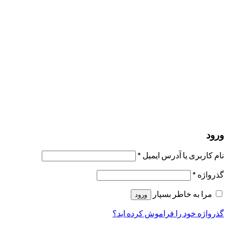
مرا به خاطر بسپار
ورود
عضویت
بازیابی کلمه عبور
ارسال لینک ریست
لینک بازنشانی رمز عبور ارسال شد
به ایمیل شما
بستن
درخواست شما ارسال شد
به محض اینکه درخواست شما تأیید شد،
یک ایمیل برای شما ارسال خواهیم کرد.
برو به پروفایل
حسابی ندارید؟
عضویت
ورود
رمز فراموش شده؟
ورود
نام کاربری یا آدرس ایمیل
*
گذرواژه
*
مرا به خاطر بسپار
ورود
گذرواژه خود را فراموش کرده اید؟