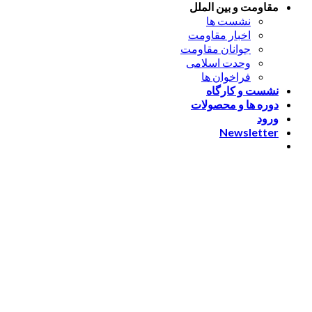
مقاومت و بین الملل
نشست ها
اخبار مقاومت
جوانان مقاومت
وحدت اسلامی
فراخوان ها
نشست و کارگاه
دوره ها و محصولات
ورود
Newsletter
ورود
[nextend_social_login]
یا با ایمیل وارد شوید
The password must have a
minimum of 8 characters of numbers and letters, contain at
least 1 capital letter