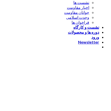
نشست ها
اخبار مقاومت
جوانان مقاومت
وحدت اسلامی
فراخوان ها
نشست و کارگاه
دوره ها و محصولات
ورود
Newsletter
ورود
[nextend_social_login]
یا با ایمیل وارد شوید
The password must have a
minimum of 8 characters of numbers and letters, contain at
least 1 capital letter