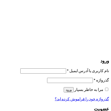
مرا به خاطر بسپار
ورود
عضویت
بازیابی کلمه عبور
ارسال لینک ریست
لینک بازنشانی رمز عبور ارسال شد
به ایمیل شما
بستن
درخواست شما ارسال شد
به محض اینکه درخواست شما تأیید شد،
یک ایمیل برای شما ارسال خواهیم کرد.
برو به پروفایل
حسابی ندارید؟
عضویت
ورود
رمز فراموش شده؟
ورود
نام کاربری یا آدرس ایمیل
*
گذرواژه
*
مرا به خاطر بسپار
ورود
گذرواژه خود را فراموش کرده اید؟
عضویت