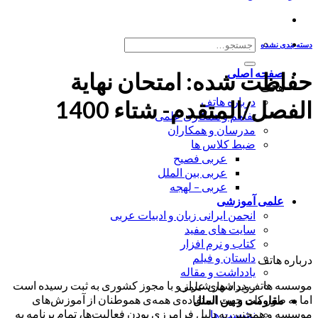
جستجو
دسته بندی نشده
برای:
صفحه اصلی
حفاظت شده: امتحان نهایة
هاتف
درباره هاتف
الفصل/المتقدم- شتاء 1400
تفاهم و همکاری علمی
مدرسان و همکاران
ضبط کلاس ها
عربی فصیح
عربی بین الملل
عربی – لهجه
علمی آموزشی
انجمن ایرانی زبان و ادبیات عربی
سایت های مفید
کتاب و نرم افزار
داستان و فیلم
درباره هاتف
یادداشت و مقاله
موسسه هاتف در شهر شیراز و با مجوز کشوری به ثبت رسیده است
رویداد های علمی
اما به طور کلی جهت استفاده‌ی همه‌ی هموطنان از آموزش‌های
مقاومت و بین الملل
موسسه و همچنین به دلیل فرامرزی بودن فعالیت‌ها، تمام برنامه به
نشست ها