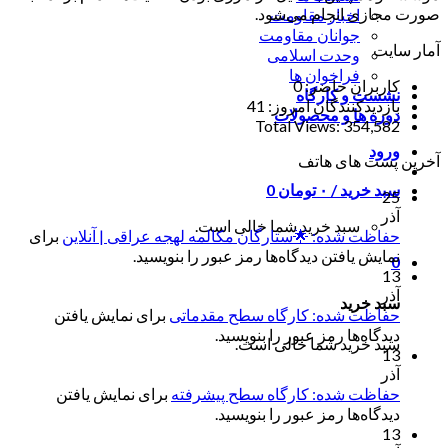
صورت مجازی انجام می‌شود.
اخبار مقاومت
جوانان مقاومت
آمار سایت
وحدت اسلامی
فراخوان ها
کاربران حاضر:
0
نشست و کارگاه
بازدیدکنندگان امروز:
41
دوره ها و محصولات
Total Views:
354,582
ورود
آخرین پست های هاتف
سبد خرید /
۰
تومان
0
25
آذر
سبد خرید شما خالی است.
حفاظت شده: 🌟ستارگان مکالمه لهجه عراقی | آنلاین
برای
نمایش یافتن دیدگاه‌ها رمز عبور را بنویسید.
0
13
آذر
سبد خرید
حفاظت شده: کارگاه سطح مقدماتی
برای نمایش یافتن
دیدگاه‌ها رمز عبور را بنویسید.
سبد خرید شما خالی است.
13
آذر
حفاظت شده: کارگاه سطح پیشرفته
برای نمایش یافتن
دیدگاه‌ها رمز عبور را بنویسید.
13