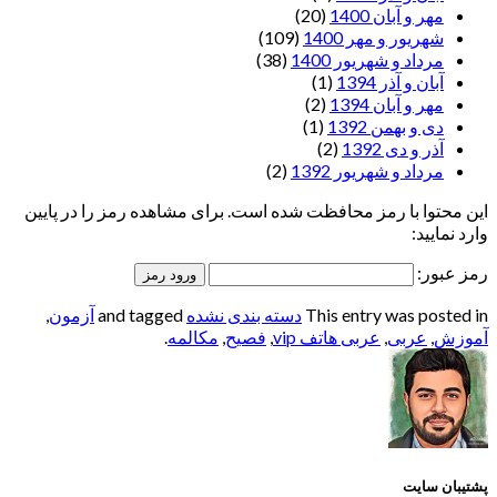
مهر و آبان 1400
(20)
شهریور و مهر 1400
(109)
مرداد و شهریور 1400
(38)
آبان و آذر 1394
(1)
مهر و آبان 1394
(2)
دی و بهمن 1392
(1)
آذر و دی 1392
(2)
مرداد و شهریور 1392
(2)
این محتوا با رمز محافظت شده است. برای مشاهده رمز را در پایین
وارد نمایید:
رمز عبور:
This entry was posted in
دسته بندی نشده
and tagged
آزمون
,
آموزش
,
عربی
,
عربی هاتف vip
,
فصیح
,
مکالمه
.
پشتیبان سایت