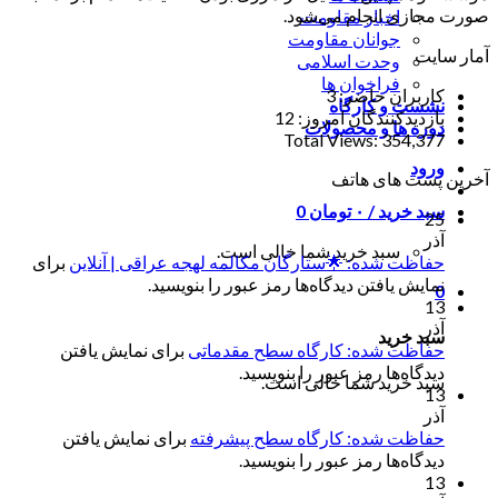
صورت مجازی انجام می‌شود.
اخبار مقاومت
جوانان مقاومت
آمار سایت
وحدت اسلامی
فراخوان ها
کاربران حاضر:
3
نشست و کارگاه
بازدیدکنندگان امروز:
12
دوره ها و محصولات
Total Views:
354,377
ورود
آخرین پست های هاتف
سبد خرید /
۰
تومان
0
25
آذر
سبد خرید شما خالی است.
حفاظت شده: 🌟ستارگان مکالمه لهجه عراقی | آنلاین
برای
نمایش یافتن دیدگاه‌ها رمز عبور را بنویسید.
0
13
آذر
سبد خرید
حفاظت شده: کارگاه سطح مقدماتی
برای نمایش یافتن
دیدگاه‌ها رمز عبور را بنویسید.
سبد خرید شما خالی است.
13
آذر
حفاظت شده: کارگاه سطح پیشرفته
برای نمایش یافتن
دیدگاه‌ها رمز عبور را بنویسید.
13