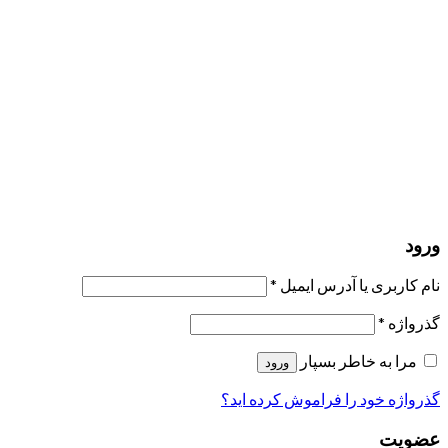
مرا به خاطر بسپار
ورود
عضویت
بازیابی کلمه عبور
ارسال لینک ریست
لینک بازنشانی رمز عبور ارسال شد
به ایمیل شما
بستن
درخواست شما ارسال شد
به محض اینکه درخواست شما تأیید شد،
یک ایمیل برای شما ارسال خواهیم کرد.
برو به پروفایل
حسابی ندارید؟
عضویت
ورود
رمز فراموش شده؟
ورود
نام کاربری یا آدرس ایمیل
*
گذرواژه
*
مرا به خاطر بسپار
ورود
گذرواژه خود را فراموش کرده اید؟
عضویت