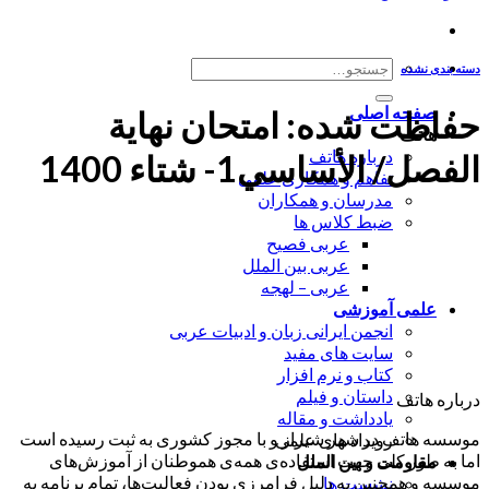
جستجو
دسته بندی نشده
برای:
صفحه اصلی
حفاظت شده: امتحان نهایة
هاتف
درباره هاتف
الفصل/ الأساسي1- شتاء 1400
تفاهم و همکاری علمی
مدرسان و همکاران
ضبط کلاس ها
عربی فصیح
عربی بین الملل
عربی – لهجه
علمی آموزشی
انجمن ایرانی زبان و ادبیات عربی
سایت های مفید
کتاب و نرم افزار
داستان و فیلم
درباره هاتف
یادداشت و مقاله
موسسه هاتف در شهر شیراز و با مجوز کشوری به ثبت رسیده است
رویداد های علمی
اما به طور کلی جهت استفاده‌ی همه‌ی هموطنان از آموزش‌های
مقاومت و بین الملل
موسسه و همچنین به دلیل فرامرزی بودن فعالیت‌ها، تمام برنامه به
نشست ها