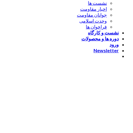
نشست ها
اخبار مقاومت
جوانان مقاومت
وحدت اسلامی
فراخوان ها
نشست و کارگاه
دوره ها و محصولات
ورود
Newsletter
ورود
[nextend_social_login]
یا با ایمیل وارد شوید
The password must have a
minimum of 8 characters of numbers and letters, contain at
least 1 capital letter