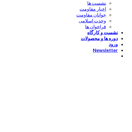
نشست ها
اخبار مقاومت
جوانان مقاومت
وحدت اسلامی
فراخوان ها
نشست و کارگاه
دوره ها و محصولات
ورود
Newsletter
ورود
[nextend_social_login]
یا با ایمیل وارد شوید
The password must have a
minimum of 8 characters of numbers and letters, contain at
least 1 capital letter