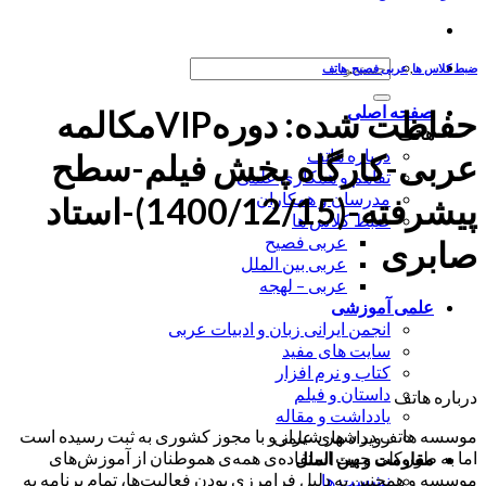
جستجو
ضبط کلاس ها
,
عربی فصیح
,
هاتف
برای:
صفحه اصلی
حفاظت شده: دورهVIPمکالمه
هاتف
درباره هاتف
عربی-کارگاه پخش فیلم-سطح
تفاهم و همکاری علمی
مدرسان و همکاران
پیشرفته-(1400/12/15)-استاد
ضبط کلاس ها
عربی فصیح
صابری
عربی بین الملل
عربی – لهجه
علمی آموزشی
انجمن ایرانی زبان و ادبیات عربی
سایت های مفید
کتاب و نرم افزار
داستان و فیلم
درباره هاتف
یادداشت و مقاله
موسسه هاتف در شهر شیراز و با مجوز کشوری به ثبت رسیده است
رویداد های علمی
اما به طور کلی جهت استفاده‌ی همه‌ی هموطنان از آموزش‌های
مقاومت و بین الملل
موسسه و همچنین به دلیل فرامرزی بودن فعالیت‌ها، تمام برنامه به
نشست ها