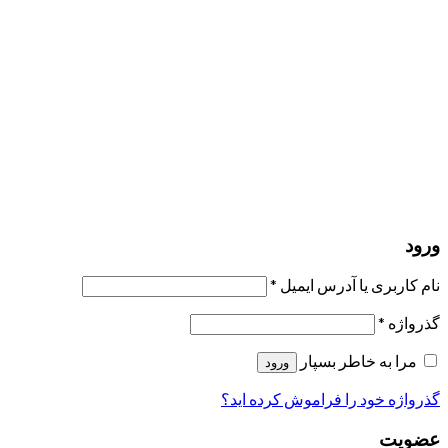
مرا به خاطر بسپار
ورود
عضویت
بازیابی کلمه عبور
ارسال لینک ریست
لینک بازنشانی رمز عبور ارسال شد
به ایمیل شما
بستن
درخواست شما ارسال شد
به محض اینکه درخواست شما تأیید شد،
یک ایمیل برای شما ارسال خواهیم کرد.
برو به پروفایل
حسابی ندارید؟
عضویت
ورود
رمز فراموش شده؟
ورود
نام کاربری یا آدرس ایمیل
*
گذرواژه
*
مرا به خاطر بسپار
ورود
گذرواژه خود را فراموش کرده اید؟
عضویت