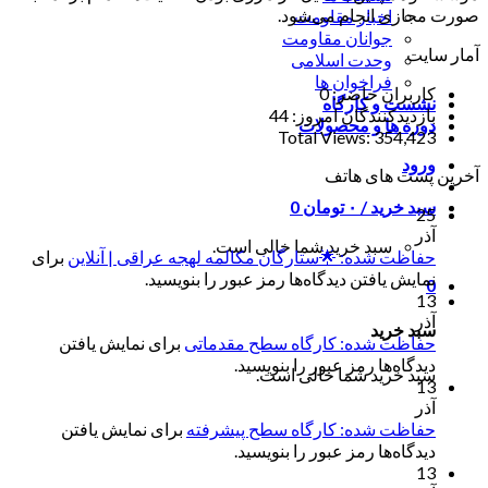
صورت مجازی انجام می‌شود.
اخبار مقاومت
جوانان مقاومت
آمار سایت
وحدت اسلامی
فراخوان ها
کاربران حاضر:
0
نشست و کارگاه
بازدیدکنندگان امروز:
44
دوره ها و محصولات
Total Views:
354,423
ورود
آخرین پست های هاتف
سبد خرید /
۰
تومان
0
25
آذر
سبد خرید شما خالی است.
حفاظت شده: 🌟ستارگان مکالمه لهجه عراقی | آنلاین
برای
نمایش یافتن دیدگاه‌ها رمز عبور را بنویسید.
0
13
آذر
سبد خرید
حفاظت شده: کارگاه سطح مقدماتی
برای نمایش یافتن
دیدگاه‌ها رمز عبور را بنویسید.
سبد خرید شما خالی است.
13
آذر
حفاظت شده: کارگاه سطح پیشرفته
برای نمایش یافتن
دیدگاه‌ها رمز عبور را بنویسید.
13