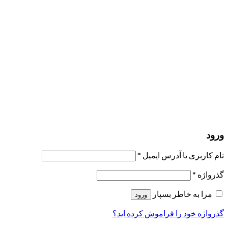
مرا به خاطر بسپار
ورود
عضویت
بازیابی کلمه عبور
ارسال لینک ریست
لینک بازنشانی رمز عبور ارسال شد
به ایمیل شما
بستن
درخواست شما ارسال شد
به محض اینکه درخواست شما تأیید شد،
یک ایمیل برای شما ارسال خواهیم کرد.
برو به پروفایل
حسابی ندارید؟
عضویت
ورود
رمز فراموش شده؟
ورود
نام کاربری یا آدرس ایمیل
*
گذرواژه
*
مرا به خاطر بسپار
ورود
گذرواژه خود را فراموش کرده اید؟