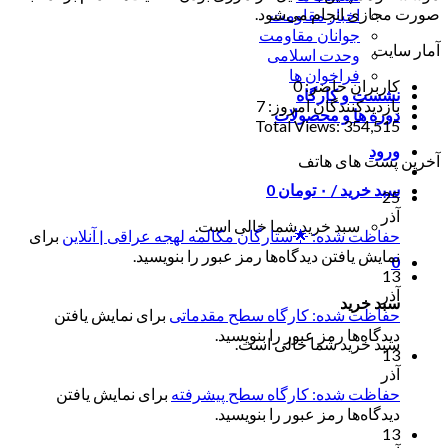
صورت مجازی انجام می‌شود.
اخبار مقاومت
جوانان مقاومت
آمار سایت
وحدت اسلامی
فراخوان ها
کاربران حاضر:
0
نشست و کارگاه
بازدیدکنندگان امروز:
7
دوره ها و محصولات
Total Views:
354,515
ورود
آخرین پست های هاتف
سبد خرید /
۰
تومان
0
25
آذر
سبد خرید شما خالی است.
حفاظت شده: 🌟ستارگان مکالمه لهجه عراقی | آنلاین
برای
نمایش یافتن دیدگاه‌ها رمز عبور را بنویسید.
0
13
آذر
سبد خرید
حفاظت شده: کارگاه سطح مقدماتی
برای نمایش یافتن
دیدگاه‌ها رمز عبور را بنویسید.
سبد خرید شما خالی است.
13
آذر
حفاظت شده: کارگاه سطح پیشرفته
برای نمایش یافتن
دیدگاه‌ها رمز عبور را بنویسید.
13