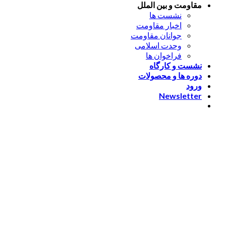
مقاومت و بین الملل
نشست ها
اخبار مقاومت
جوانان مقاومت
وحدت اسلامی
فراخوان ها
نشست و کارگاه
دوره ها و محصولات
ورود
Newsletter
ورود
[nextend_social_login]
یا با ایمیل وارد شوید
The password must have a
minimum of 8 characters of numbers and letters, contain at
least 1 capital letter