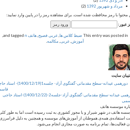
آذر و دی 1392
(2)
مرداد و شهریور 1392
(2)
حتوا با رمز محافظت شده است. برای مشاهده رمز را در پایین وارد نمایید:
بور:
This entry was posted 
ضبط کلاس ها
,
عربی فصیح
,
هاتف
and tagged
n
,
آموزش
,
عربی
,
مکالمه
.
ان سایت
دورهمی عیدانه-سطح مقدماتی-گفتگوی آزاد- جلسه1(1400/12/19)- استاد حاجی
قاسمی
دورهمی عیدانه-سطح مقدماتی-گفتگوی آزاد-جلسه2-(1400/12/22)-استاد حاجی
ی
ه موسسه هاتف
 هاتف در شهر شیراز و با مجوز کشوری به ثبت رسیده است اما به طور کلی
ستفاده‌ی همه‌ی هموطنان از آموزش‌های موسسه و همچنین به دلیل فرامرزی
فعالیت‌ها، تمام برنامه به صورت مجازی انجام می‌شود.