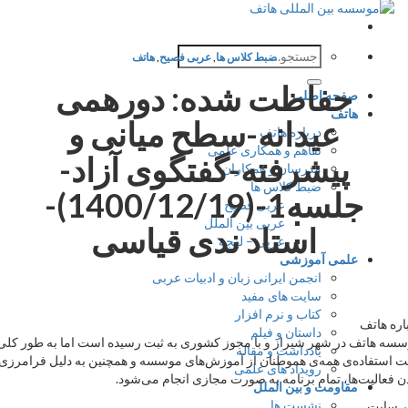
جستجو
ضبط کلاس ها
,
عربی فصیح
,
هاتف
برای:
حفاظت شده: دورهمی
صفحه اصلی
هاتف
عیدانه-سطح میانی و
درباره هاتف
تفاهم و همکاری علمی
پیشرفته-گفتگوی آزاد-
مدرسان و همکاران
ضبط کلاس ها
جلسه1-(1400/12/19)-
عربی فصیح
عربی بین الملل
استاد ندی قیاسی
عربی – لهجه
علمی آموزشی
انجمن ایرانی زبان و ادبیات عربی
سایت های مفید
کتاب و نرم افزار
ه هاتف
داستان و فیلم
 هاتف در شهر شیراز و با مجوز کشوری به ثبت رسیده است اما به طور کلی
یادداشت و مقاله
ستفاده‌ی همه‌ی هموطنان از آموزش‌های موسسه و همچنین به دلیل فرامرزی
رویداد های علمی
فعالیت‌ها، تمام برنامه به صورت مجازی انجام می‌شود.
مقاومت و بین الملل
نشست ها
سایت