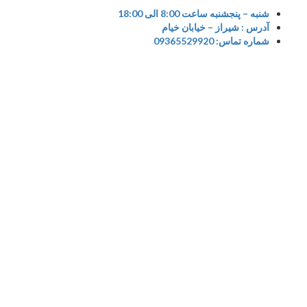
S
شنبه – پنجشنبه ساعت 8:00 الی 18:00
آدرس : شیراز – خیابان خیام
cont
شماره تماس: 09365529920