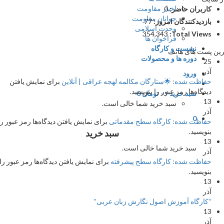
اخبار مقاومت
کاربران حاضر:
0
جوانان مقاومت
بازدیدکنندگان امروز:
77
وحدت اسلامی
354,343
Total Views:
فراخوان ها
نشست و کارگاه
 پست های هاتف
دوره ها و محصولات
25
آذر
ورود
حفاظت شده: 🌟ستارگان مکالمه لهجه عراقی | آنلاین
برای نمایش یافتن
دیدگاه‌ها رمز عبور را بنویسید.
سبد خرید /
۰
تومان
0
13
سبد خرید شما خالی است.
آذر
0
حفاظت شده: کارگاه سطح مقدماتی
برای نمایش یافتن دیدگاه‌ها رمز عبور را
بنویسید.
سبد خرید
13
سبد خرید شما خالی است.
آذر
حفاظت شده: کارگاه سطح پیشرفته
برای نمایش یافتن دیدگاه‌ها رمز عبور را
بنویسید.
13
آذر
“کارگاه آموزش اصول نگارش زبان عربی”
13
آذر