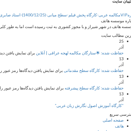
یبان سایت
میانی-(1400/12/25)-استاد صابری
اره موسسه هاتف
سه هاتف در شهر شیراز و با مجوز کشوری به ثبت رسیده است اما به طور کلی ج
ین مطالب سایت
25
آذر
حفاظت شده: 🌟ستارگان مکالمه لهجه عراقی | آنلاین
برای نمایش یافتن دیدگا
13
آذر
حفاظت شده: کارگاه سطح مقدماتی
برای نمایش یافتن دیدگاه‌ها رمز عبور را
13
آذر
حفاظت شده: کارگاه سطح پیشرفته
برای نمایش یافتن دیدگاه‌ها رمز عبور را 
13
آذر
“کارگاه آموزش اصول نگارش زبان عربی”
ترسی سریع
صفحه اصلی
هاتف