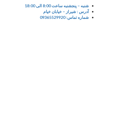
Ski
شنبه – پنجشنبه ساعت 8:00 الی 18:00
t
آدرس : شیراز – خیابان خیام
conten
شماره تماس: 09365529920