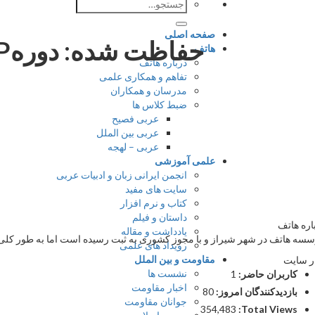
جستجو
برای:
صفحه اصلی
هاتف
درباره هاتف
تفاهم و همکاری علمی
مدرسان و همکاران
ضبط کلاس ها
عربی فصیح
عربی بین الملل
عربی – لهجه
علمی آموزشی
انجمن ایرانی زبان و ادبیات عربی
سایت های مفید
کتاب و نرم افزار
داستان و فیلم
اره هاتف
یادداشت و مقاله
سه هاتف در شهر شیراز و با مجوز کشوری به ثبت رسیده است اما به طور کلی ج
رویداد های علمی
مقاومت و بین الملل
ر سایت
نشست ها
کاربران حاضر:
1
اخبار مقاومت
بازدیدکنندگان امروز:
80
جوانان مقاومت
354,483
Total Views: