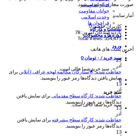
صورت مجازی انجام می‌شود.
اخبار مقاومت
جوانان مقاومت
آمار سایت
وحدت اسلامی
فراخوان ها
کاربران حاضر:
0
نشست و کارگاه
بازدیدکنندگان امروز:
78
دوره ها و محصولات
Total Views:
354,475
ورود
آخرین پست های هاتف
سبد خرید /
۰
تومان
0
25
آذر
سبد خرید شما خالی است.
حفاظت شده: 🌟ستارگان مکالمه لهجه عراقی | آنلاین
برای
نمایش یافتن دیدگاه‌ها رمز عبور را بنویسید.
0
13
آذر
سبد خرید
حفاظت شده: کارگاه سطح مقدماتی
برای نمایش یافتن
دیدگاه‌ها رمز عبور را بنویسید.
سبد خرید شما خالی است.
13
آذر
حفاظت شده: کارگاه سطح پیشرفته
برای نمایش یافتن
دیدگاه‌ها رمز عبور را بنویسید.
13