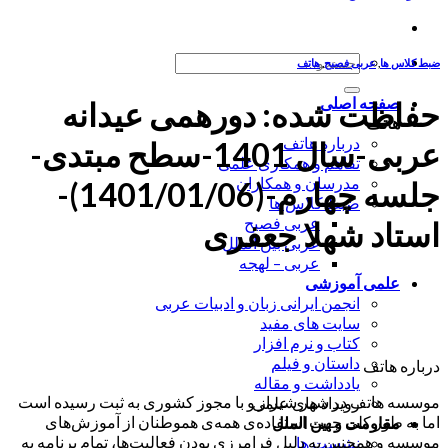
جستجو
ضبط کلاس ها
,
عربی فصیح
,
هاتف
برای:
صفحه اصلی
حفاظت شده: دورهمی عیدانه
هاتف
درباره هاتف
عربی-سال 1401-سطح مبتدی-
تفاهم و همکاری علمی
مدرسان و همکاران
جلسه چهارم-(1401/01/06)-
ضبط کلاس ها
عربی فصیح
استاد شهلا جعفری
عربی بین الملل
عربی – لهجه
علمی آموزشی
انجمن ایرانی زبان و ادبیات عربی
سایت های مفید
کتاب و نرم افزار
داستان و فیلم
درباره هاتف
یادداشت و مقاله
موسسه هاتف در شهر شیراز و با مجوز کشوری به ثبت رسیده است
رویداد های علمی
اما به طور کلی جهت استفاده‌ی همه‌ی هموطنان از آموزش‌های
مقاومت و بین الملل
موسسه و همچنین به دلیل فرامرزی بودن فعالیت‌ها، تمام برنامه به
نشست ها