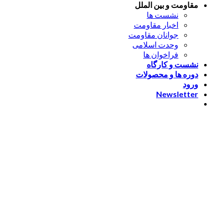
مقاومت و بین الملل
نشست ها
اخبار مقاومت
جوانان مقاومت
وحدت اسلامی
فراخوان ها
نشست و کارگاه
دوره ها و محصولات
ورود
Newsletter
ورود
[nextend_social_login]
یا با ایمیل وارد شوید
The password must have a
minimum of 8 characters of numbers and letters, contain at
least 1 capital letter