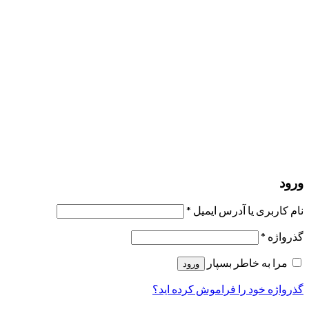
مرا به خاطر بسپار
ورود
عضویت
بازیابی کلمه عبور
ارسال لینک ریست
لینک بازنشانی رمز عبور ارسال شد
به ایمیل شما
بستن
درخواست شما ارسال شد
به محض اینکه درخواست شما تأیید شد،
یک ایمیل برای شما ارسال خواهیم کرد.
برو به پروفایل
حسابی ندارید؟
عضویت
ورود
رمز فراموش شده؟
ورود
نام کاربری یا آدرس ایمیل
*
گذرواژه
*
مرا به خاطر بسپار
ورود
گذرواژه خود را فراموش کرده اید؟