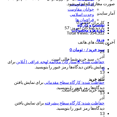
صورت مجازی انجام می‌شود.
اخبار مقاومت
جوانان مقاومت
آمار سایت
وحدت اسلامی
فراخوان ها
کاربران حاضر:
0
نشست و کارگاه
بازدیدکنندگان امروز:
57
دوره ها و محصولات
Total Views:
354,312
ورود
آخرین پست های هاتف
سبد خرید /
۰
تومان
0
25
آذر
سبد خرید شما خالی است.
حفاظت شده: 🌟ستارگان مکالمه لهجه عراقی | آنلاین
برای
نمایش یافتن دیدگاه‌ها رمز عبور را بنویسید.
0
13
آذر
سبد خرید
حفاظت شده: کارگاه سطح مقدماتی
برای نمایش یافتن
دیدگاه‌ها رمز عبور را بنویسید.
سبد خرید شما خالی است.
13
آذر
حفاظت شده: کارگاه سطح پیشرفته
برای نمایش یافتن
دیدگاه‌ها رمز عبور را بنویسید.
13