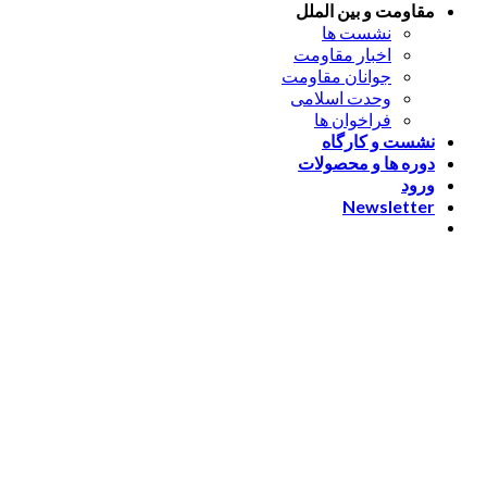
مقاومت و بین الملل
نشست ها
اخبار مقاومت
جوانان مقاومت
وحدت اسلامی
فراخوان ها
نشست و کارگاه
دوره ها و محصولات
ورود
Newsletter
ورود
[nextend_social_login]
یا با ایمیل وارد شوید
The password must have a
minimum of 8 characters of numbers and letters, contain at
least 1 capital letter