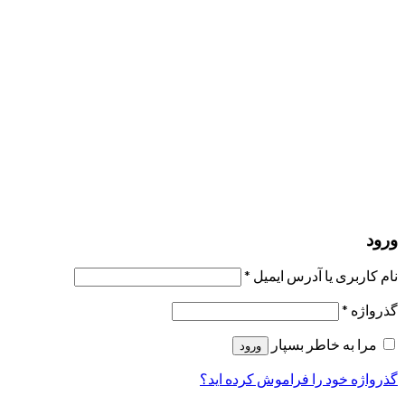
مرا به خاطر بسپار
ورود
عضویت
بازیابی کلمه عبور
ارسال لینک ریست
لینک بازنشانی رمز عبور ارسال شد
به ایمیل شما
بستن
درخواست شما ارسال شد
به محض اینکه درخواست شما تأیید شد،
یک ایمیل برای شما ارسال خواهیم کرد.
برو به پروفایل
حسابی ندارید؟
عضویت
ورود
رمز فراموش شده؟
ورود
نام کاربری یا آدرس ایمیل
*
گذرواژه
*
مرا به خاطر بسپار
ورود
گذرواژه خود را فراموش کرده اید؟