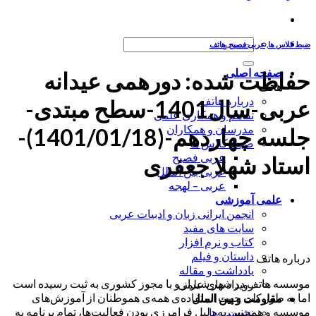
جستجو
ضبط کلاس ها
,
عربی فصیح
,
هاتف
برای:
صفحه اصلی
حفاظت شده: دورهمی عیدانه
هاتف
درباره هاتف
عربی-سال1401-سطح مبتدی-
تفاهم و همکاری علمی
مدرسان و همکاران
جلسه چهاردهم-(1401/01/18)-
ضبط کلاس ها
عربی فصیح
استاد شهلا جعفری
عربی بین الملل
عربی – لهجه
علمی آموزشی
انجمن ایرانی زبان و ادبیات عربی
سایت های مفید
کتاب و نرم افزار
داستان و فیلم
درباره هاتف
یادداشت و مقاله
موسسه هاتف در شهر شیراز و با مجوز کشوری به ثبت رسیده است
رویداد های علمی
اما به طور کلی جهت استفاده‌ی همه‌ی هموطنان از آموزش‌های
مقاومت و بین الملل
موسسه و همچنین به دلیل فرامرزی بودن فعالیت‌ها، تمام برنامه به
نشست ها