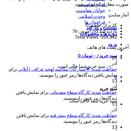
صورت مجازی انجام می‌شود.
اخبار مقاومت
جوانان مقاومت
آمار سایت
وحدت اسلامی
فراخوان ها
کاربران حاضر:
0
نشست و کارگاه
بازدیدکنندگان امروز:
76
دوره ها و محصولات
Total Views:
354,342
ورود
آخرین پست های هاتف
سبد خرید /
۰
تومان
0
25
آذر
سبد خرید شما خالی است.
حفاظت شده: 🌟ستارگان مکالمه لهجه عراقی | آنلاین
برای
نمایش یافتن دیدگاه‌ها رمز عبور را بنویسید.
0
13
آذر
سبد خرید
حفاظت شده: کارگاه سطح مقدماتی
برای نمایش یافتن
دیدگاه‌ها رمز عبور را بنویسید.
سبد خرید شما خالی است.
13
آذر
حفاظت شده: کارگاه سطح پیشرفته
برای نمایش یافتن
دیدگاه‌ها رمز عبور را بنویسید.
13