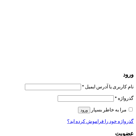
مرا به خاطر بسپار
ورود
عضویت
بازیابی کلمه عبور
ارسال لینک ریست
لینک بازنشانی رمز عبور ارسال شد
به ایمیل شما
بستن
درخواست شما ارسال شد
به محض اینکه درخواست شما تأیید شد،
یک ایمیل برای شما ارسال خواهیم کرد.
برو به پروفایل
حسابی ندارید؟
عضویت
ورود
رمز فراموش شده؟
ورود
نام کاربری یا آدرس ایمیل
*
گذرواژه
*
مرا به خاطر بسپار
ورود
گذرواژه خود را فراموش کرده اید؟
عضویت