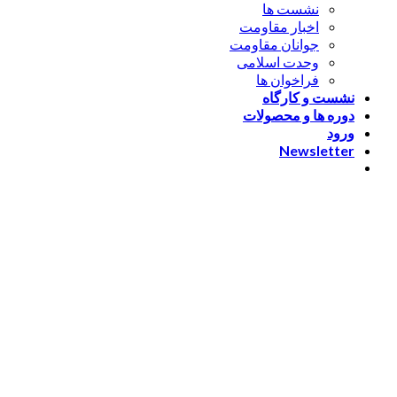
نشست ها
اخبار مقاومت
جوانان مقاومت
وحدت اسلامی
فراخوان ها
نشست و کارگاه
دوره ها و محصولات
ورود
Newsletter
ورود
[nextend_social_login]
یا با ایمیل وارد شوید
The password must have a
minimum of 8 characters of numbers and letters, contain at
least 1 capital letter