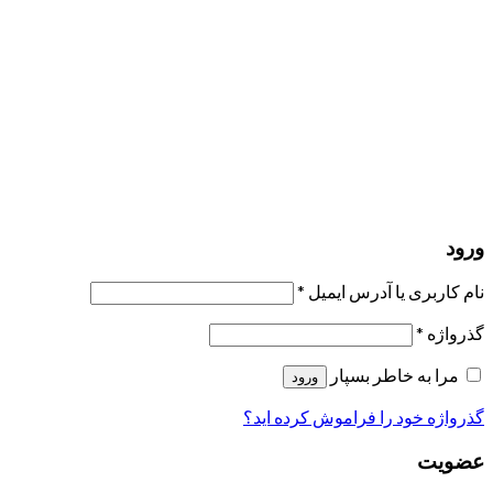
مرا به خاطر بسپار
ورود
عضویت
بازیابی کلمه عبور
ارسال لینک ریست
لینک بازنشانی رمز عبور ارسال شد
به ایمیل شما
بستن
درخواست شما ارسال شد
به محض اینکه درخواست شما تأیید شد،
یک ایمیل برای شما ارسال خواهیم کرد.
برو به پروفایل
حسابی ندارید؟
عضویت
ورود
رمز فراموش شده؟
ورود
نام کاربری یا آدرس ایمیل
*
گذرواژه
*
مرا به خاطر بسپار
ورود
گذرواژه خود را فراموش کرده اید؟
عضویت