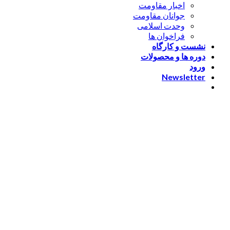
اخبار مقاومت
جوانان مقاومت
وحدت اسلامی
فراخوان ها
نشست و کارگاه
دوره ها و محصولات
ورود
Newsletter
ورود
[nextend_social_login]
یا با ایمیل وارد شوید
The password must have a
minimum of 8 characters of numbers and letters, contain at
least 1 capital letter