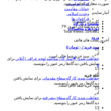
صورت مجازی انجام می‌شود.
اخبار مقاومت
جوانان مقاومت
آمار سایت
وحدت اسلامی
فراخوان ها
کاربران حاضر:
0
نشست و کارگاه
بازدیدکنندگان امروز:
79
دوره ها و محصولات
Total Views:
354,481
ورود
آخرین پست های هاتف
سبد خرید /
۰
تومان
0
25
آذر
سبد خرید شما خالی است.
حفاظت شده: 🌟ستارگان مکالمه لهجه عراقی | آنلاین
برای
نمایش یافتن دیدگاه‌ها رمز عبور را بنویسید.
0
13
آذر
سبد خرید
حفاظت شده: کارگاه سطح مقدماتی
برای نمایش یافتن
دیدگاه‌ها رمز عبور را بنویسید.
سبد خرید شما خالی است.
13
آذر
حفاظت شده: کارگاه سطح پیشرفته
برای نمایش یافتن
دیدگاه‌ها رمز عبور را بنویسید.
13