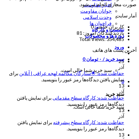
صورت مجازی انجام می‌شود.
اخبار مقاومت
جوانان مقاومت
آمار سایت
وحدت اسلامی
فراخوان ها
کاربران حاضر:
0
نشست و کارگاه
بازدیدکنندگان امروز:
81
دوره ها و محصولات
Total Views:
354,485
ورود
آخرین پست های هاتف
سبد خرید /
۰
تومان
0
25
آذر
سبد خرید شما خالی است.
حفاظت شده: 🌟ستارگان مکالمه لهجه عراقی | آنلاین
برای
نمایش یافتن دیدگاه‌ها رمز عبور را بنویسید.
0
13
آذر
سبد خرید
حفاظت شده: کارگاه سطح مقدماتی
برای نمایش یافتن
دیدگاه‌ها رمز عبور را بنویسید.
سبد خرید شما خالی است.
13
آذر
حفاظت شده: کارگاه سطح پیشرفته
برای نمایش یافتن
دیدگاه‌ها رمز عبور را بنویسید.
13