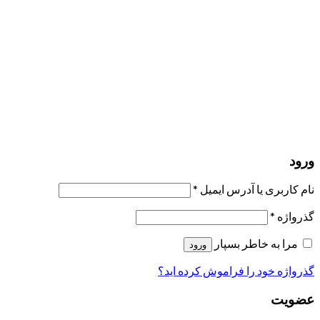
مرا به خاطر بسپار
ورود
عضویت
بازیابی کلمه عبور
ارسال لینک ریست
لینک بازنشانی رمز عبور ارسال شد
به ایمیل شما
بستن
درخواست شما ارسال شد
به محض اینکه درخواست شما تأیید شد،
یک ایمیل برای شما ارسال خواهیم کرد.
برو به پروفایل
حسابی ندارید؟
عضویت
ورود
رمز فراموش شده؟
ورود
نام کاربری یا آدرس ایمیل
*
گذرواژه
*
مرا به خاطر بسپار
ورود
گذرواژه خود را فراموش کرده اید؟
عضویت