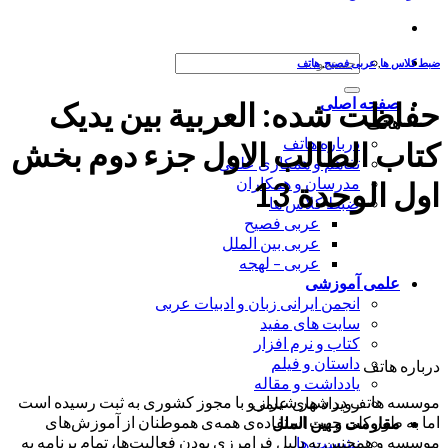
جستجو
ضبط کلاس ها
,
عربی فصیح
,
هاتف
برای:
صفحه اصلی
حفاظت شده: العربیة بین یدیک
هاتف
درباره هاتف
کتاب الطالب الاول جزء دوم بخش
تفاهم و همکاری علمی
مدرسان و همکاران
اول الوحدة 13
ضبط کلاس ها
عربی فصیح
عربی بین الملل
عربی – لهجه
علمی آموزشی
انجمن ایرانی زبان و ادبیات عربی
سایت های مفید
کتاب و نرم افزار
داستان و فیلم
درباره هاتف
یادداشت و مقاله
موسسه هاتف در شهر شیراز و با مجوز کشوری به ثبت رسیده است
رویداد های علمی
اما به طور کلی جهت استفاده‌ی همه‌ی هموطنان از آموزش‌های
مقاومت و بین الملل
موسسه و همچنین به دلیل فرامرزی بودن فعالیت‌ها، تمام برنامه به
نشست ها