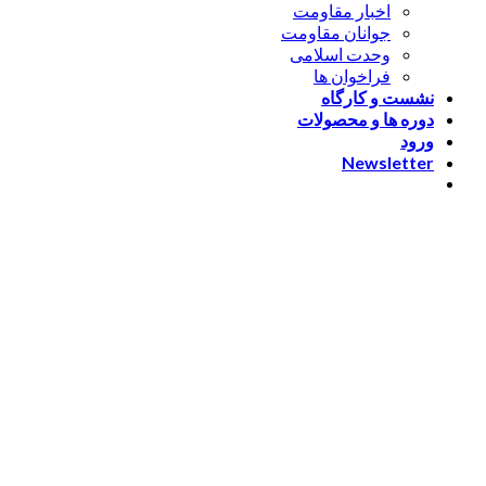
اخبار مقاومت
جوانان مقاومت
وحدت اسلامی
فراخوان ها
نشست و کارگاه
دوره ها و محصولات
ورود
Newsletter
ورود
[nextend_social_login]
یا با ایمیل وارد شوید
The password must have a
minimum of 8 characters of numbers and letters, contain at
least 1 capital letter