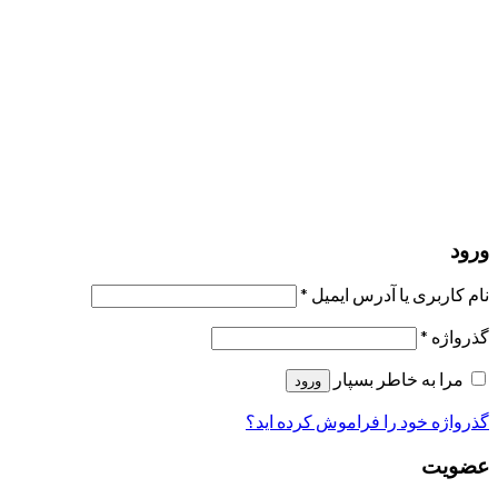
مرا به خاطر بسپار
ورود
عضویت
بازیابی کلمه عبور
ارسال لینک ریست
لینک بازنشانی رمز عبور ارسال شد
به ایمیل شما
بستن
درخواست شما ارسال شد
به محض اینکه درخواست شما تأیید شد،
یک ایمیل برای شما ارسال خواهیم کرد.
برو به پروفایل
حسابی ندارید؟
عضویت
ورود
رمز فراموش شده؟
ورود
نام کاربری یا آدرس ایمیل
*
گذرواژه
*
مرا به خاطر بسپار
ورود
گذرواژه خود را فراموش کرده اید؟
عضویت