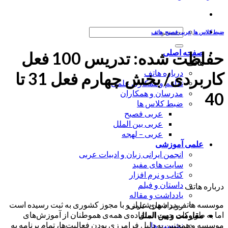
جستجو
ضبط کلاس ها
,
عربی فصیح
,
هاتف
برای:
صفحه اصلی
حفاظت شده: تدریس 100 فعل
هاتف
درباره هاتف
کاربردی/ بخش چهارم فعل 31 تا
تفاهم و همکاری علمی
مدرسان و همکاران
40
ضبط کلاس ها
عربی فصیح
عربی بین الملل
عربی – لهجه
علمی آموزشی
انجمن ایرانی زبان و ادبیات عربی
سایت های مفید
کتاب و نرم افزار
داستان و فیلم
درباره هاتف
یادداشت و مقاله
موسسه هاتف در شهر شیراز و با مجوز کشوری به ثبت رسیده است
رویداد های علمی
اما به طور کلی جهت استفاده‌ی همه‌ی هموطنان از آموزش‌های
مقاومت و بین الملل
موسسه و همچنین به دلیل فرامرزی بودن فعالیت‌ها، تمام برنامه به
نشست ها