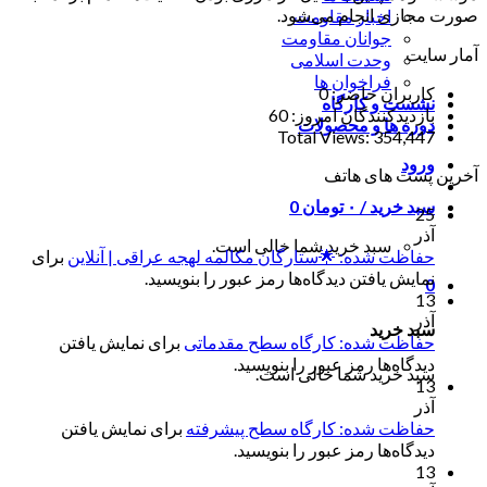
صورت مجازی انجام می‌شود.
اخبار مقاومت
جوانان مقاومت
آمار سایت
وحدت اسلامی
فراخوان ها
کاربران حاضر:
0
نشست و کارگاه
بازدیدکنندگان امروز:
60
دوره ها و محصولات
Total Views:
354,447
ورود
آخرین پست های هاتف
سبد خرید /
۰
تومان
0
25
آذر
سبد خرید شما خالی است.
حفاظت شده: 🌟ستارگان مکالمه لهجه عراقی | آنلاین
برای
نمایش یافتن دیدگاه‌ها رمز عبور را بنویسید.
0
13
آذر
سبد خرید
حفاظت شده: کارگاه سطح مقدماتی
برای نمایش یافتن
دیدگاه‌ها رمز عبور را بنویسید.
سبد خرید شما خالی است.
13
آذر
حفاظت شده: کارگاه سطح پیشرفته
برای نمایش یافتن
دیدگاه‌ها رمز عبور را بنویسید.
13