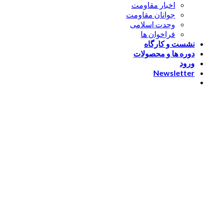
اخبار مقاومت
جوانان مقاومت
وحدت اسلامی
فراخوان ها
نشست و کارگاه
دوره ها و محصولات
ورود
Newsletter
ورود
[nextend_social_login]
یا با ایمیل وارد شوید
The password must have a
minimum of 8 characters of numbers and letters, contain at
least 1 capital letter