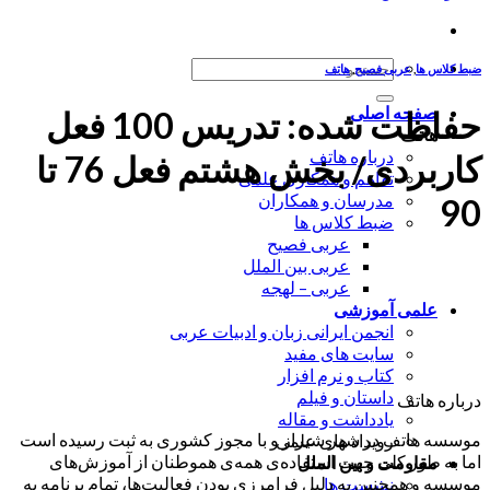
جستجو
ضبط کلاس ها
,
عربی فصیح
,
هاتف
برای:
صفحه اصلی
حفاظت شده: تدریس 100 فعل
هاتف
درباره هاتف
کاربردی/ بخش هشتم فعل 76 تا
تفاهم و همکاری علمی
مدرسان و همکاران
90
ضبط کلاس ها
عربی فصیح
عربی بین الملل
عربی – لهجه
علمی آموزشی
انجمن ایرانی زبان و ادبیات عربی
سایت های مفید
کتاب و نرم افزار
داستان و فیلم
درباره هاتف
یادداشت و مقاله
موسسه هاتف در شهر شیراز و با مجوز کشوری به ثبت رسیده است
رویداد های علمی
اما به طور کلی جهت استفاده‌ی همه‌ی هموطنان از آموزش‌های
مقاومت و بین الملل
موسسه و همچنین به دلیل فرامرزی بودن فعالیت‌ها، تمام برنامه به
نشست ها