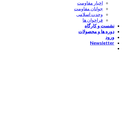
اخبار مقاومت
جوانان مقاومت
وحدت اسلامی
فراخوان ها
نشست و کارگاه
دوره ها و محصولات
ورود
Newsletter
ورود
[nextend_social_login]
یا با ایمیل وارد شوید
The password must have a
minimum of 8 characters of numbers and letters, contain at
least 1 capital letter