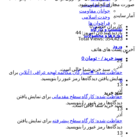
صورت مجازی انجام می‌شود.
اخبار مقاومت
جوانان مقاومت
آمار سایت
وحدت اسلامی
فراخوان ها
کاربران حاضر:
0
نشست و کارگاه
بازدیدکنندگان امروز:
44
دوره ها و محصولات
Total Views:
354,423
ورود
آخرین پست های هاتف
سبد خرید /
۰
تومان
0
25
آذر
سبد خرید شما خالی است.
حفاظت شده: 🌟ستارگان مکالمه لهجه عراقی | آنلاین
برای
نمایش یافتن دیدگاه‌ها رمز عبور را بنویسید.
0
13
آذر
سبد خرید
حفاظت شده: کارگاه سطح مقدماتی
برای نمایش یافتن
دیدگاه‌ها رمز عبور را بنویسید.
سبد خرید شما خالی است.
13
آذر
حفاظت شده: کارگاه سطح پیشرفته
برای نمایش یافتن
دیدگاه‌ها رمز عبور را بنویسید.
13