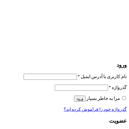
مرا به خاطر بسپار
ورود
عضویت
بازیابی کلمه عبور
ارسال لینک ریست
لینک بازنشانی رمز عبور ارسال شد
به ایمیل شما
بستن
درخواست شما ارسال شد
به محض اینکه درخواست شما تأیید شد،
یک ایمیل برای شما ارسال خواهیم کرد.
برو به پروفایل
حسابی ندارید؟
عضویت
ورود
رمز فراموش شده؟
ورود
نام کاربری یا آدرس ایمیل
*
گذرواژه
*
مرا به خاطر بسپار
ورود
گذرواژه خود را فراموش کرده اید؟
عضویت