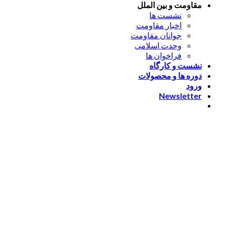
مقاومت و بین الملل
نشست ها
اخبار مقاومت
جوانان مقاومت
وحدت اسلامی
فراخوان ها
نشست و کارگاه
دوره ها و محصولات
ورود
Newsletter
ورود
[nextend_social_login]
یا با ایمیل وارد شوید
The password must have a
minimum of 8 characters of numbers and letters, contain at
least 1 capital letter