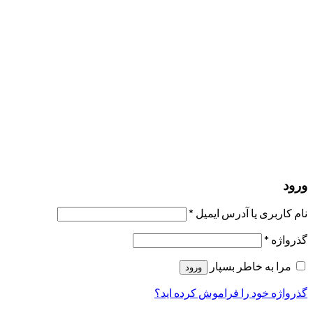
مرا به خاطر بسپار
ورود
عضویت
بازیابی کلمه عبور
ارسال لینک ریست
لینک بازنشانی رمز عبور ارسال شد
به ایمیل شما
بستن
درخواست شما ارسال شد
به محض اینکه درخواست شما تأیید شد،
یک ایمیل برای شما ارسال خواهیم کرد.
برو به پروفایل
حسابی ندارید؟
عضویت
ورود
رمز فراموش شده؟
ورود
نام کاربری یا آدرس ایمیل
*
گذرواژه
*
مرا به خاطر بسپار
ورود
گذرواژه خود را فراموش کرده اید؟