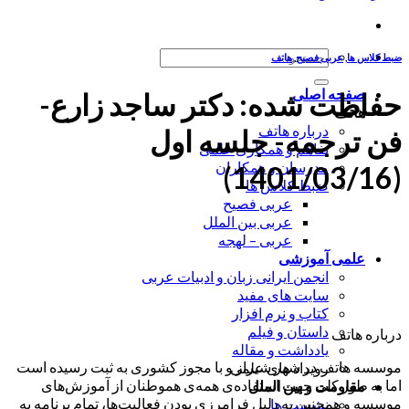
جستجو
ضبط کلاس ها
,
عربی فصیح
,
هاتف
برای:
صفحه اصلی
حفاظت شده: دکتر ساجد زارع-
هاتف
درباره هاتف
فن ترجمه- جلسه اول
تفاهم و همکاری علمی
مدرسان و همکاران
(1401/03/16)
ضبط کلاس ها
عربی فصیح
عربی بین الملل
عربی – لهجه
علمی آموزشی
انجمن ایرانی زبان و ادبیات عربی
سایت های مفید
کتاب و نرم افزار
داستان و فیلم
درباره هاتف
یادداشت و مقاله
موسسه هاتف در شهر شیراز و با مجوز کشوری به ثبت رسیده است
رویداد های علمی
اما به طور کلی جهت استفاده‌ی همه‌ی هموطنان از آموزش‌های
مقاومت و بین الملل
موسسه و همچنین به دلیل فرامرزی بودن فعالیت‌ها، تمام برنامه به
نشست ها