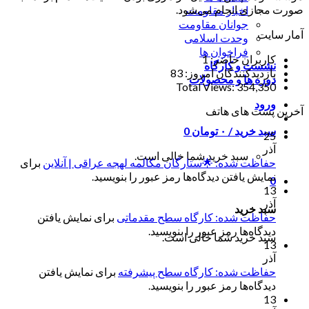
صورت مجازی انجام می‌شود.
اخبار مقاومت
جوانان مقاومت
آمار سایت
وحدت اسلامی
فراخوان ها
کاربران حاضر:
1
نشست و کارگاه
بازدیدکنندگان امروز:
83
دوره ها و محصولات
Total Views:
354,350
ورود
آخرین پست های هاتف
سبد خرید /
۰
تومان
0
25
آذر
سبد خرید شما خالی است.
حفاظت شده: 🌟ستارگان مکالمه لهجه عراقی | آنلاین
برای
نمایش یافتن دیدگاه‌ها رمز عبور را بنویسید.
0
13
آذر
سبد خرید
حفاظت شده: کارگاه سطح مقدماتی
برای نمایش یافتن
دیدگاه‌ها رمز عبور را بنویسید.
سبد خرید شما خالی است.
13
آذر
حفاظت شده: کارگاه سطح پیشرفته
برای نمایش یافتن
دیدگاه‌ها رمز عبور را بنویسید.
13