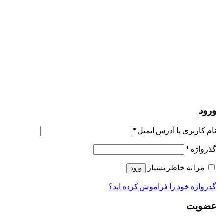
مرا به خاطر بسپار
ورود
عضویت
بازیابی کلمه عبور
ارسال لینک ریست
لینک بازنشانی رمز عبور ارسال شد
به ایمیل شما
بستن
درخواست شما ارسال شد
به محض اینکه درخواست شما تأیید شد،
یک ایمیل برای شما ارسال خواهیم کرد.
برو به پروفایل
حسابی ندارید؟
عضویت
ورود
رمز فراموش شده؟
ورود
نام کاربری یا آدرس ایمیل
*
گذرواژه
*
مرا به خاطر بسپار
ورود
گذرواژه خود را فراموش کرده اید؟
عضویت