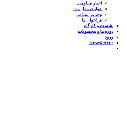
اخبار مقاومت
جوانان مقاومت
وحدت اسلامی
فراخوان ها
نشست و کارگاه
دوره ها و محصولات
ورود
Newsletter
ورود
[nextend_social_login]
یا با ایمیل وارد شوید
The password must have a
minimum of 8 characters of numbers and letters, contain at
least 1 capital letter