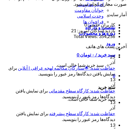
صورت مجازی انجام می‌شود.
اخبار مقاومت
جوانان مقاومت
آمار سایت
وحدت اسلامی
فراخوان ها
کاربران حاضر:
0
نشست و کارگاه
بازدیدکنندگان امروز:
21
دوره ها و محصولات
Total Views:
354,256
ورود
آخرین پست های هاتف
سبد خرید /
۰
تومان
0
25
آذر
سبد خرید شما خالی است.
حفاظت شده: 🌟ستارگان مکالمه لهجه عراقی | آنلاین
برای
نمایش یافتن دیدگاه‌ها رمز عبور را بنویسید.
0
13
آذر
سبد خرید
حفاظت شده: کارگاه سطح مقدماتی
برای نمایش یافتن
دیدگاه‌ها رمز عبور را بنویسید.
سبد خرید شما خالی است.
13
آذر
حفاظت شده: کارگاه سطح پیشرفته
برای نمایش یافتن
دیدگاه‌ها رمز عبور را بنویسید.
13