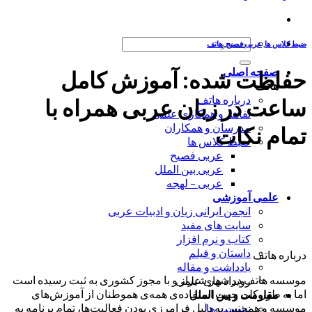
جستجو
ضبط کلاس ها
,
عربی فصیح
,
هاتف
برای:
صفحه اصلی
حفاظت شده: آموزش کامل
هاتف
درباره هاتف
ساعت در زبان عربی همراه با
تفاهم و همکاری علمی
مدرسان و همکاران
تمام نکات
ضبط کلاس ها
عربی فصیح
عربی بین الملل
عربی – لهجه
علمی آموزشی
انجمن ایرانی زبان و ادبیات عربی
سایت های مفید
کتاب و نرم افزار
داستان و فیلم
درباره هاتف
یادداشت و مقاله
موسسه هاتف در شهر شیراز و با مجوز کشوری به ثبت رسیده است
رویداد های علمی
اما به طور کلی جهت استفاده‌ی همه‌ی هموطنان از آموزش‌های
مقاومت و بین الملل
موسسه و همچنین به دلیل فرامرزی بودن فعالیت‌ها، تمام برنامه به
نشست ها