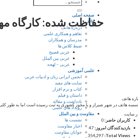
جستجو
برای:
صفحه اصلی
حفاظت شده: کارگاه مهر
هاتف
درباره هاتف
تفاهم و همکاری علمی
مدرسان و همکاران
ضبط کلاس ها
عربی فصیح
عربی بین الملل
عربی – لهجه
علمی آموزشی
انجمن ایرانی زبان و ادبیات عربی
سایت های مفید
کتاب و نرم افزار
داستان و فیلم
اره هاتف
یادداشت و مقاله
سه هاتف در شهر شیراز و با مجوز کشوری به ثبت رسیده است اما به طور کلی ج
رویداد های علمی
مقاومت و بین الملل
ر سایت
نشست ها
کاربران حاضر:
0
اخبار مقاومت
بازدیدکنندگان امروز:
47
جوانان مقاومت
354,297
Total Views: