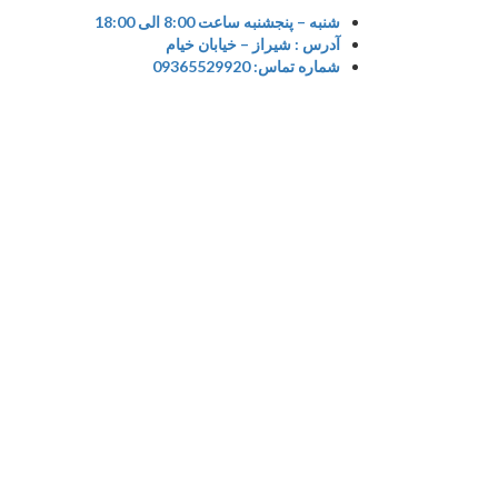
Ski
شنبه – پنجشنبه ساعت 8:00 الی 18:00
t
آدرس : شیراز – خیابان خیام
conten
شماره تماس: 09365529920