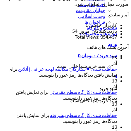
صورت مجازی انجام می‌شود.
اخبار مقاومت
جوانان مقاومت
آمار سایت
وحدت اسلامی
فراخوان ها
کاربران حاضر:
0
نشست و کارگاه
بازدیدکنندگان امروز:
54
دوره ها و محصولات
Total Views:
354,437
ورود
آخرین پست های هاتف
سبد خرید /
۰
تومان
0
25
آذر
سبد خرید شما خالی است.
حفاظت شده: 🌟ستارگان مکالمه لهجه عراقی | آنلاین
برای
نمایش یافتن دیدگاه‌ها رمز عبور را بنویسید.
0
13
آذر
سبد خرید
حفاظت شده: کارگاه سطح مقدماتی
برای نمایش یافتن
دیدگاه‌ها رمز عبور را بنویسید.
سبد خرید شما خالی است.
13
آذر
حفاظت شده: کارگاه سطح پیشرفته
برای نمایش یافتن
دیدگاه‌ها رمز عبور را بنویسید.
13