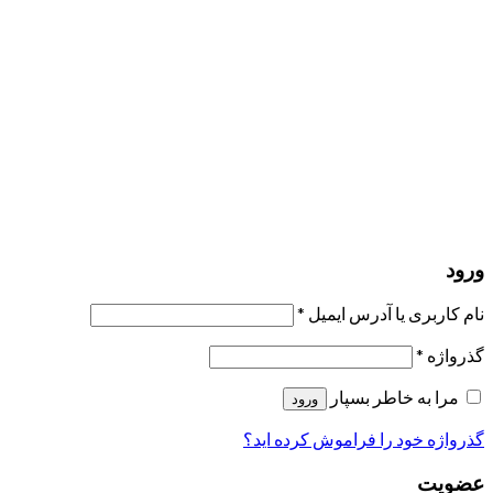
مرا به خاطر بسپار
ورود
عضویت
بازیابی کلمه عبور
ارسال لینک ریست
لینک بازنشانی رمز عبور ارسال شد
به ایمیل شما
بستن
درخواست شما ارسال شد
به محض اینکه درخواست شما تأیید شد،
یک ایمیل برای شما ارسال خواهیم کرد.
برو به پروفایل
حسابی ندارید؟
عضویت
ورود
رمز فراموش شده؟
ورود
نام کاربری یا آدرس ایمیل
*
گذرواژه
*
مرا به خاطر بسپار
ورود
گذرواژه خود را فراموش کرده اید؟
عضویت