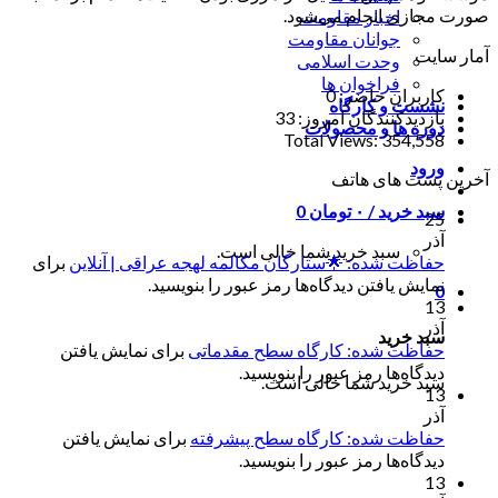
صورت مجازی انجام می‌شود.
اخبار مقاومت
جوانان مقاومت
آمار سایت
وحدت اسلامی
فراخوان ها
کاربران حاضر:
0
نشست و کارگاه
بازدیدکنندگان امروز:
33
دوره ها و محصولات
Total Views:
354,558
ورود
آخرین پست های هاتف
سبد خرید /
۰
تومان
0
25
آذر
سبد خرید شما خالی است.
حفاظت شده: 🌟ستارگان مکالمه لهجه عراقی | آنلاین
برای
نمایش یافتن دیدگاه‌ها رمز عبور را بنویسید.
0
13
آذر
سبد خرید
حفاظت شده: کارگاه سطح مقدماتی
برای نمایش یافتن
دیدگاه‌ها رمز عبور را بنویسید.
سبد خرید شما خالی است.
13
آذر
حفاظت شده: کارگاه سطح پیشرفته
برای نمایش یافتن
دیدگاه‌ها رمز عبور را بنویسید.
13