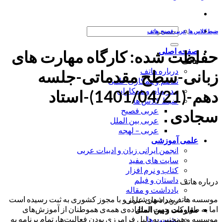
جستجو
ضبط کلاس ها
,
عربی فصیح
,
هاتف
برای:
صفحه اصلی
حفاظت شده: کارگاه مهارت های
هاتف
درباره هاتف
زبانی-سطح مقدماتی-جلسه
تفاهم و همکاری علمی
مدرسان و همکاران
دهم-(1401/04/21)-استاد
ضبط کلاس ها
عربی فصیح
سجادی
عربی بین الملل
عربی – لهجه
علمی آموزشی
انجمن ایرانی زبان و ادبیات عربی
سایت های مفید
کتاب و نرم افزار
داستان و فیلم
درباره هاتف
یادداشت و مقاله
موسسه هاتف در شهر شیراز و با مجوز کشوری به ثبت رسیده است
رویداد های علمی
اما به طور کلی جهت استفاده‌ی همه‌ی هموطنان از آموزش‌های
مقاومت و بین الملل
موسسه و همچنین به دلیل فرامرزی بودن فعالیت‌ها، تمام برنامه به
نشست ها