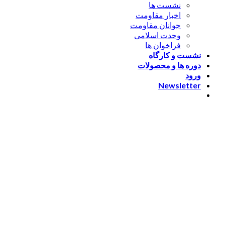
نشست ها
اخبار مقاومت
جوانان مقاومت
وحدت اسلامی
فراخوان ها
نشست و کارگاه
دوره ها و محصولات
ورود
Newsletter
ورود
[nextend_social_login]
یا با ایمیل وارد شوید
The password must have a
minimum of 8 characters of numbers and letters, contain at
least 1 capital letter