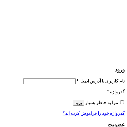
مرا به خاطر بسپار
ورود
عضویت
بازیابی کلمه عبور
ارسال لینک ریست
لینک بازنشانی رمز عبور ارسال شد
به ایمیل شما
بستن
درخواست شما ارسال شد
به محض اینکه درخواست شما تأیید شد،
یک ایمیل برای شما ارسال خواهیم کرد.
برو به پروفایل
حسابی ندارید؟
عضویت
ورود
رمز فراموش شده؟
ورود
نام کاربری یا آدرس ایمیل
*
گذرواژه
*
مرا به خاطر بسپار
ورود
گذرواژه خود را فراموش کرده اید؟
عضویت