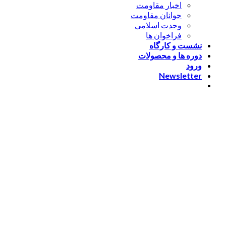
اخبار مقاومت
جوانان مقاومت
وحدت اسلامی
فراخوان ها
نشست و کارگاه
دوره ها و محصولات
ورود
Newsletter
ورود
[nextend_social_login]
یا با ایمیل وارد شوید
The password must have a
minimum of 8 characters of numbers and letters, contain at
least 1 capital letter