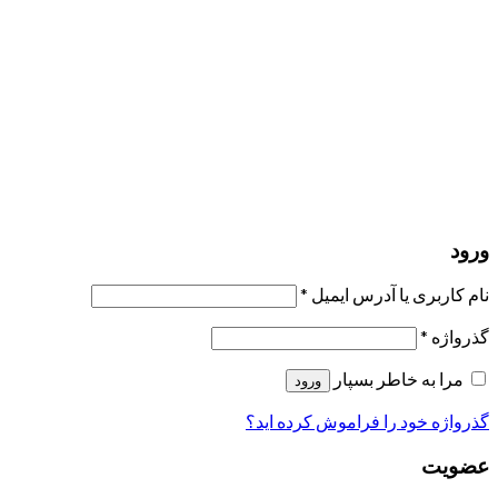
مرا به خاطر بسپار
ورود
عضویت
بازیابی کلمه عبور
ارسال لینک ریست
لینک بازنشانی رمز عبور ارسال شد
به ایمیل شما
بستن
درخواست شما ارسال شد
به محض اینکه درخواست شما تأیید شد،
یک ایمیل برای شما ارسال خواهیم کرد.
برو به پروفایل
حسابی ندارید؟
عضویت
ورود
رمز فراموش شده؟
ورود
نام کاربری یا آدرس ایمیل
*
گذرواژه
*
مرا به خاطر بسپار
ورود
گذرواژه خود را فراموش کرده اید؟
عضویت