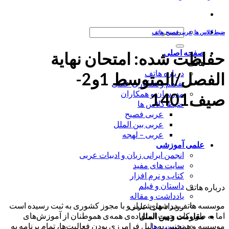
جستجو
ضبط کلاس ها
,
عربی فصیح
,
هاتف
برای:
صفحه اصلی
حفاظت شده: امتحان نهایة
هاتف
درباره هاتف
الفصل/المتوسط 1و2-
تفاهم و همکاری علمی
مدرسان و همکاران
صیف1401
ضبط کلاس ها
عربی فصیح
عربی بین الملل
عربی – لهجه
علمی آموزشی
انجمن ایرانی زبان و ادبیات عربی
سایت های مفید
کتاب و نرم افزار
داستان و فیلم
درباره هاتف
یادداشت و مقاله
موسسه هاتف در شهر شیراز و با مجوز کشوری به ثبت رسیده است
رویداد های علمی
اما به طور کلی جهت استفاده‌ی همه‌ی هموطنان از آموزش‌های
مقاومت و بین الملل
موسسه و همچنین به دلیل فرامرزی بودن فعالیت‌ها، تمام برنامه به
نشست ها