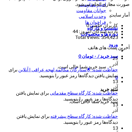
صورت مجازی انجام می‌شود.
اخبار مقاومت
جوانان مقاومت
آمار سایت
وحدت اسلامی
فراخوان ها
کاربران حاضر:
0
نشست و کارگاه
بازدیدکنندگان امروز:
44
دوره ها و محصولات
Total Views:
354,423
ورود
آخرین پست های هاتف
سبد خرید /
۰
تومان
0
25
آذر
سبد خرید شما خالی است.
حفاظت شده: 🌟ستارگان مکالمه لهجه عراقی | آنلاین
برای
نمایش یافتن دیدگاه‌ها رمز عبور را بنویسید.
0
13
آذر
سبد خرید
حفاظت شده: کارگاه سطح مقدماتی
برای نمایش یافتن
دیدگاه‌ها رمز عبور را بنویسید.
سبد خرید شما خالی است.
13
آذر
حفاظت شده: کارگاه سطح پیشرفته
برای نمایش یافتن
دیدگاه‌ها رمز عبور را بنویسید.
13