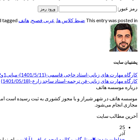
رمز عبور:
This entry was posted in
ضبط کلاس ها
,
عربی فصیح
,
هاتف
and tagged
پشتیبان سایت
کارگاه مهارت های زبانی-استاد حاجی قاسمی-(1401/5/11)-میانی1و2_جلسه 21 و ادامه 16
کارگاه مهارت های زبانی-فن ترجمه-استاد ساجد زارع-(1401/05/18)
درباره موسسه هاتف
موسسه هاتف در شهر شیراز و با مجوز کشوری به ثبت رسیده است اما ب
مجازی انجام می‌شود.
آخرین مطالب سایت
25
آذر
حفاظت شده: 🌟ستارگان مکالمه لهجه عراقی | آنلاین
برای نمایش