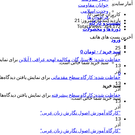
آمار سایت
جوانان مقاومت
وحدت اسلامی
کاربران حاضر:
0
فراخوان ها
بازدیدکنندگان امروز:
21
نشست و کارگاه
Total Views:
354,172
دوره ها و محصولات
آخرین پست های هاتف
ورود
25
سبد خرید /
۰
تومان
0
آذر
حفاظت شده: 🌟ستارگان مکالمه لهجه عراقی | آنلاین
برای نمایش
سبد خرید شما خالی است.
13
آذر
0
حفاظت شده: کارگاه سطح مقدماتی
برای نمایش یافتن دیدگاه‌ها 
13
سبد خرید
آذر
حفاظت شده: کارگاه سطح پیشرفته
برای نمایش یافتن دیدگاه‌ها 
سبد خرید شما خالی است.
13
آذر
“کارگاه آموزش اصول نگارش زبان عربی”
13
آذر
“کارگاه آموزش اصول نگارش زبان عربی”