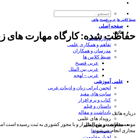
جستجو
برای:
ضبط کلاس ها
,
عربی فصیح
,
هاتف
صفحه اصلی
هاتف
حفاظت شده: کارگاه مهارت های زبانی -
درباره هاتف
تفاهم و همکاری علمی
مدرسان و همکاران
ضبط کلاس ها
عربی فصیح
عربی بین الملل
عربی – لهجه
علمی آموزشی
انجمن ایرانی زبان و ادبیات عربی
سایت های مفید
کتاب و نرم افزار
داستان و فیلم
یادداشت و مقاله
درباره هاتف
رویداد های علمی
موسسه هاتف در شهر شیراز و با مجوز کشوری به ثبت رسیده است اما ب
مقاومت و بین الملل
مجازی انجام می‌شود.
نشست ها
اخبار مقاومت