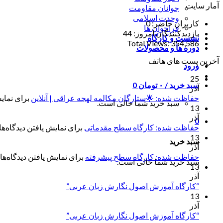
آمار سایت
جوانان مقاومت
وحدت اسلامی
کاربران حاضر:
0
فراخوان ها
بازدیدکنندگان امروز:
44
نشست و کارگاه
Total Views:
354,586
دوره ها و محصولات
آخرین پست های هاتف
ورود
25
سبد خرید /
۰
تومان
0
آذر
حفاظت شده: 🌟ستارگان مکالمه لهجه عراقی | آنلاین
برای نمایش
سبد خرید شما خالی است.
13
آذر
0
حفاظت شده: کارگاه سطح مقدماتی
برای نمایش یافتن دیدگاه‌ها 
13
سبد خرید
آذر
حفاظت شده: کارگاه سطح پیشرفته
برای نمایش یافتن دیدگاه‌ها 
سبد خرید شما خالی است.
13
آذر
“کارگاه آموزش اصول نگارش زبان عربی”
13
آذر
“کارگاه آموزش اصول نگارش زبان عربی”