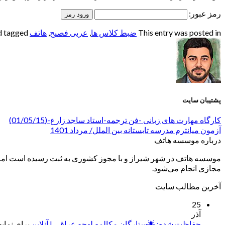
رمز عبور:
This entry was posted in
ضبط کلاس ها
,
عربی فصیح
,
هاتف
and tagged
پشتیبان سایت
کارگاه مهارت های زبانی -فن ترجمه-استاد ساجد زارع-(01/05/15)
آزمون میانترم مدرسه تابستانه بین الملل/ مرداد 1401
درباره موسسه هاتف
موسسه هاتف در شهر شیراز و با مجوز کشوری به ثبت رسیده است اما ب
مجازی انجام می‌شود.
آخرین مطالب سایت
25
آذر
حفاظت شده: 🌟ستارگان مکالمه لهجه عراقی | آنلاین
برای نمایش