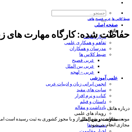
جستجو
برای:
ضبط کلاس ها
,
عربی فصیح
,
هاتف
صفحه اصلی
هاتف
حفاظت شده: کارگاه مهارت های زبانی-فن
درباره هاتف
تفاهم و همکاری علمی
مدرسان و همکاران
ضبط کلاس ها
عربی فصیح
عربی بین الملل
عربی – لهجه
علمی آموزشی
انجمن ایرانی زبان و ادبیات عربی
سایت های مفید
کتاب و نرم افزار
داستان و فیلم
یادداشت و مقاله
درباره هاتف
رویداد های علمی
موسسه هاتف در شهر شیراز و با مجوز کشوری به ثبت رسیده است اما ب
مقاومت و بین الملل
مجازی انجام می‌شود.
نشست ها
اخبار مقاومت