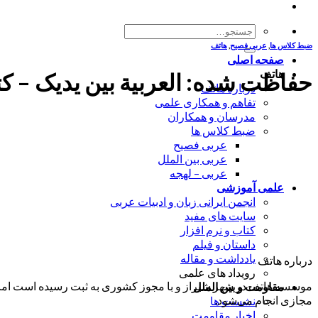
جستجو
برای:
ضبط کلاس ها
,
عربی فصیح
,
هاتف
صفحه اصلی
هاتف
حفاظت شده: العربیة بین یدیک – کتا
درباره هاتف
تفاهم و همکاری علمی
مدرسان و همکاران
ضبط کلاس ها
عربی فصیح
عربی بین الملل
عربی – لهجه
علمی آموزشی
انجمن ایرانی زبان و ادبیات عربی
سایت های مفید
کتاب و نرم افزار
داستان و فیلم
یادداشت و مقاله
درباره هاتف
رویداد های علمی
موسسه هاتف در شهر شیراز و با مجوز کشوری به ثبت رسیده است اما ب
مقاومت و بین الملل
مجازی انجام می‌شود.
نشست ها
اخبار مقاومت