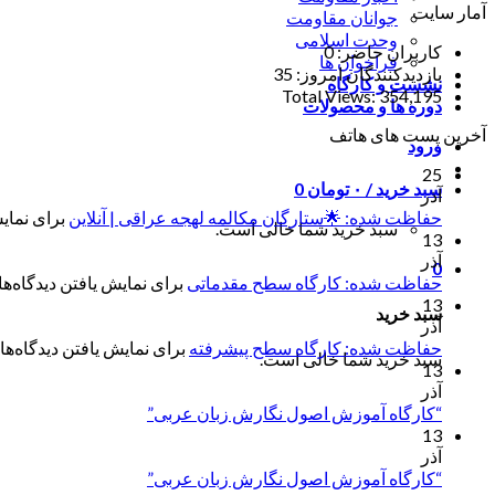
آمار سایت
جوانان مقاومت
وحدت اسلامی
کاربران حاضر:
0
فراخوان ها
بازدیدکنندگان امروز:
35
نشست و کارگاه
Total Views:
354,195
دوره ها و محصولات
آخرین پست های هاتف
ورود
25
سبد خرید /
۰
تومان
0
آذر
حفاظت شده: 🌟ستارگان مکالمه لهجه عراقی | آنلاین
برای نمایش
سبد خرید شما خالی است.
13
آذر
0
حفاظت شده: کارگاه سطح مقدماتی
برای نمایش یافتن دیدگاه‌ها 
13
سبد خرید
آذر
حفاظت شده: کارگاه سطح پیشرفته
برای نمایش یافتن دیدگاه‌ها 
سبد خرید شما خالی است.
13
آذر
“کارگاه آموزش اصول نگارش زبان عربی”
13
آذر
“کارگاه آموزش اصول نگارش زبان عربی”