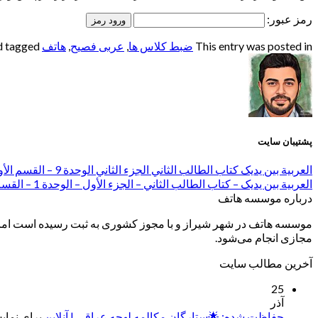
رمز عبور:
This entry was posted in
ضبط کلاس ها
,
عربی فصیح
,
هاتف
and tagged
پشتیبان سایت
العربیة بین یدیک کتاب الطالب الثاني الجزء الثاني الوحدة 9 – القسم الأول
العربیة بین یدیک – کتاب الطالب الثاني – الجزء الأول – الوحدة 1 – القسم الثاني
درباره موسسه هاتف
موسسه هاتف در شهر شیراز و با مجوز کشوری به ثبت رسیده است اما ب
مجازی انجام می‌شود.
آخرین مطالب سایت
25
آذر
حفاظت شده: 🌟ستارگان مکالمه لهجه عراقی | آنلاین
برای نمایش