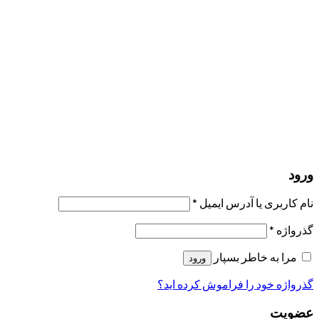
مرا به خاطر بسپار
ورود
عضویت
بازیابی کلمه عبور
ارسال لینک ریست
لینک بازنشانی رمز عبور ارسال شد
به ایمیل شما
بستن
درخواست شما ارسال شد
به محض اینکه درخواست شما تأیید شد،
یک ایمیل برای شما ارسال خواهیم کرد.
برو به پروفایل
حسابی ندارید؟
عضویت
ورود
رمز فراموش شده؟
ورود
نام کاربری یا آدرس ایمیل
*
گذرواژه
*
مرا به خاطر بسپار
ورود
گذرواژه خود را فراموش کرده اید؟
عضویت