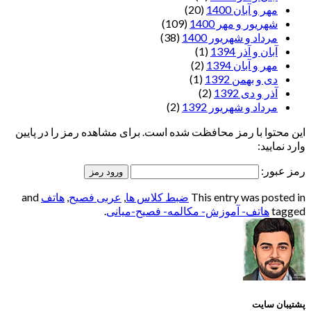
مهر و آبان 1400
(20)
شهریور و مهر 1400
(109)
مرداد و شهریور 1400
(38)
آبان و آذر 1394
(1)
مهر و آبان 1394
(2)
دی و بهمن 1392
(1)
آذر و دی 1392
(2)
مرداد و شهریور 1392
(2)
این محتوا با رمز محافظت شده است. برای مشاهده رمز را در پایین
وارد نمایید:
رمز عبور:
This entry was posted in
ضبط کلاس ها
,
عربی فصیح
,
هاتف
and
tagged
هاتف- آموزش- مکالمه- فصیح-میانی
.
پشتیبان سایت