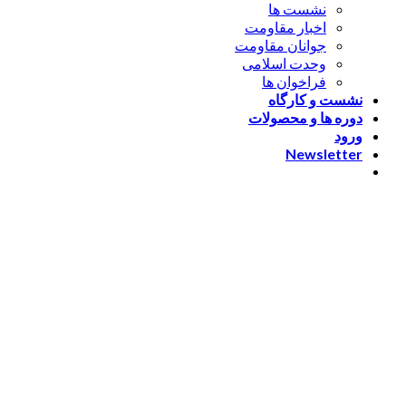
نشست ها
اخبار مقاومت
جوانان مقاومت
وحدت اسلامی
فراخوان ها
نشست و کارگاه
دوره ها و محصولات
ورود
Newsletter
ورود
[nextend_social_login]
یا با ایمیل وارد شوید
The password must have a
minimum of 8 characters of numbers and letters, contain at
least 1 capital letter