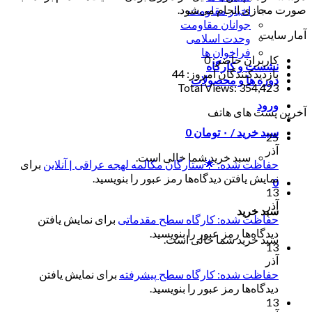
صورت مجازی انجام می‌شود.
اخبار مقاومت
جوانان مقاومت
آمار سایت
وحدت اسلامی
فراخوان ها
کاربران حاضر:
0
نشست و کارگاه
بازدیدکنندگان امروز:
44
دوره ها و محصولات
Total Views:
354,423
ورود
آخرین پست های هاتف
سبد خرید /
۰
تومان
0
25
آذر
سبد خرید شما خالی است.
حفاظت شده: 🌟ستارگان مکالمه لهجه عراقی | آنلاین
برای
نمایش یافتن دیدگاه‌ها رمز عبور را بنویسید.
0
13
آذر
سبد خرید
حفاظت شده: کارگاه سطح مقدماتی
برای نمایش یافتن
دیدگاه‌ها رمز عبور را بنویسید.
سبد خرید شما خالی است.
13
آذر
حفاظت شده: کارگاه سطح پیشرفته
برای نمایش یافتن
دیدگاه‌ها رمز عبور را بنویسید.
13