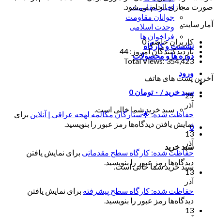
صورت مجازی انجام می‌شود.
اخبار مقاومت
جوانان مقاومت
آمار سایت
وحدت اسلامی
فراخوان ها
کاربران حاضر:
0
نشست و کارگاه
بازدیدکنندگان امروز:
44
دوره ها و محصولات
Total Views:
354,423
ورود
آخرین پست های هاتف
سبد خرید /
۰
تومان
0
25
آذر
سبد خرید شما خالی است.
حفاظت شده: 🌟ستارگان مکالمه لهجه عراقی | آنلاین
برای
نمایش یافتن دیدگاه‌ها رمز عبور را بنویسید.
0
13
آذر
سبد خرید
حفاظت شده: کارگاه سطح مقدماتی
برای نمایش یافتن
دیدگاه‌ها رمز عبور را بنویسید.
سبد خرید شما خالی است.
13
آذر
حفاظت شده: کارگاه سطح پیشرفته
برای نمایش یافتن
دیدگاه‌ها رمز عبور را بنویسید.
13