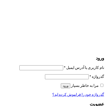
مرا به خاطر بسپار
ورود
عضویت
بازیابی کلمه عبور
ارسال لینک ریست
لینک بازنشانی رمز عبور ارسال شد
به ایمیل شما
بستن
درخواست شما ارسال شد
به محض اینکه درخواست شما تأیید شد،
یک ایمیل برای شما ارسال خواهیم کرد.
برو به پروفایل
حسابی ندارید؟
عضویت
ورود
رمز فراموش شده؟
ورود
نام کاربری یا آدرس ایمیل
*
گذرواژه
*
مرا به خاطر بسپار
ورود
گذرواژه خود را فراموش کرده اید؟
عضویت