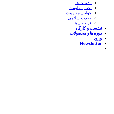
نشست ها
اخبار مقاومت
جوانان مقاومت
وحدت اسلامی
فراخوان ها
نشست و کارگاه
دوره ها و محصولات
ورود
Newsletter
ورود
[nextend_social_login]
یا با ایمیل وارد شوید
The password must have a
minimum of 8 characters of numbers and letters, contain at
least 1 capital letter