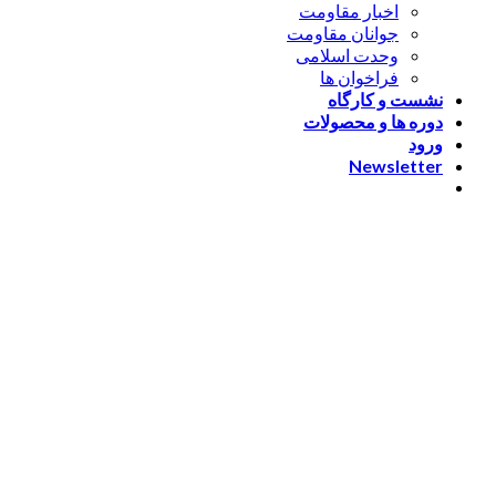
اخبار مقاومت
جوانان مقاومت
وحدت اسلامی
فراخوان ها
نشست و کارگاه
دوره ها و محصولات
ورود
Newsletter
ورود
[nextend_social_login]
یا با ایمیل وارد شوید
The password must have a
minimum of 8 characters of numbers and letters, contain at
least 1 capital letter