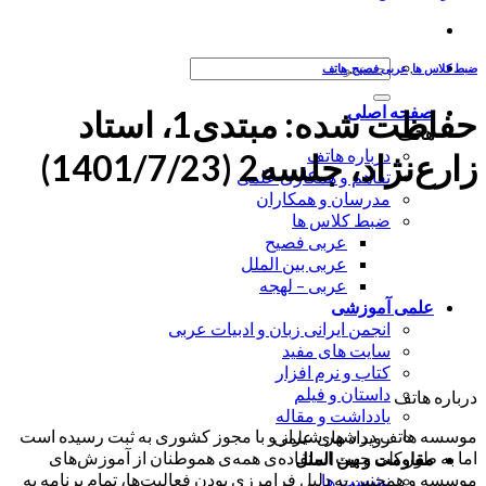
جستجو
ضبط کلاس ها
,
عربی فصیح
,
هاتف
برای:
صفحه اصلی
حفاظت شده: مبتدی1، استاد
هاتف
درباره هاتف
زارع‌نژاد، جلسه2 (1401/7/23)
تفاهم و همکاری علمی
مدرسان و همکاران
ضبط کلاس ها
عربی فصیح
عربی بین الملل
عربی – لهجه
علمی آموزشی
انجمن ایرانی زبان و ادبیات عربی
سایت های مفید
کتاب و نرم افزار
داستان و فیلم
درباره هاتف
یادداشت و مقاله
موسسه هاتف در شهر شیراز و با مجوز کشوری به ثبت رسیده است
رویداد های علمی
اما به طور کلی جهت استفاده‌ی همه‌ی هموطنان از آموزش‌های
مقاومت و بین الملل
موسسه و همچنین به دلیل فرامرزی بودن فعالیت‌ها، تمام برنامه به
نشست ها