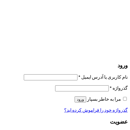
مرا به خاطر بسپار
ورود
عضویت
بازیابی کلمه عبور
ارسال لینک ریست
لینک بازنشانی رمز عبور ارسال شد
به ایمیل شما
بستن
درخواست شما ارسال شد
به محض اینکه درخواست شما تأیید شد،
یک ایمیل برای شما ارسال خواهیم کرد.
برو به پروفایل
حسابی ندارید؟
عضویت
ورود
رمز فراموش شده؟
ورود
نام کاربری یا آدرس ایمیل
*
گذرواژه
*
مرا به خاطر بسپار
ورود
گذرواژه خود را فراموش کرده اید؟
عضویت