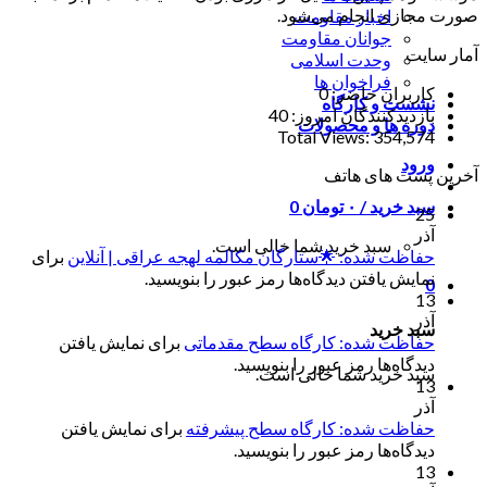
صورت مجازی انجام می‌شود.
اخبار مقاومت
جوانان مقاومت
آمار سایت
وحدت اسلامی
فراخوان ها
کاربران حاضر:
0
نشست و کارگاه
بازدیدکنندگان امروز:
40
دوره ها و محصولات
Total Views:
354,574
ورود
آخرین پست های هاتف
سبد خرید /
۰
تومان
0
25
آذر
سبد خرید شما خالی است.
حفاظت شده: 🌟ستارگان مکالمه لهجه عراقی | آنلاین
برای
نمایش یافتن دیدگاه‌ها رمز عبور را بنویسید.
0
13
آذر
سبد خرید
حفاظت شده: کارگاه سطح مقدماتی
برای نمایش یافتن
دیدگاه‌ها رمز عبور را بنویسید.
سبد خرید شما خالی است.
13
آذر
حفاظت شده: کارگاه سطح پیشرفته
برای نمایش یافتن
دیدگاه‌ها رمز عبور را بنویسید.
13