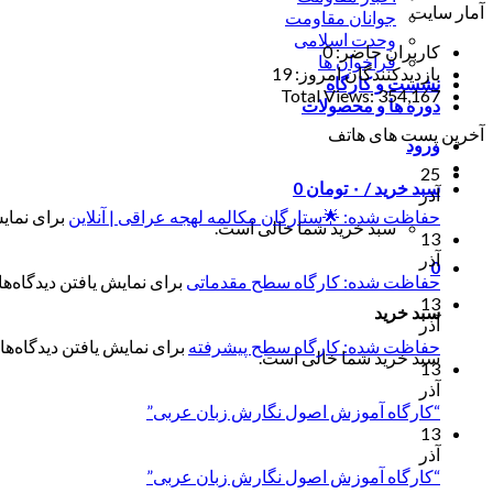
آمار سایت
جوانان مقاومت
وحدت اسلامی
کاربران حاضر:
0
فراخوان ها
بازدیدکنندگان امروز:
19
نشست و کارگاه
Total Views:
354,167
دوره ها و محصولات
آخرین پست های هاتف
ورود
25
سبد خرید /
۰
تومان
0
آذر
حفاظت شده: 🌟ستارگان مکالمه لهجه عراقی | آنلاین
برای نمایش
سبد خرید شما خالی است.
13
آذر
0
حفاظت شده: کارگاه سطح مقدماتی
برای نمایش یافتن دیدگاه‌ها 
13
سبد خرید
آذر
حفاظت شده: کارگاه سطح پیشرفته
برای نمایش یافتن دیدگاه‌ها 
سبد خرید شما خالی است.
13
آذر
“کارگاه آموزش اصول نگارش زبان عربی”
13
آذر
“کارگاه آموزش اصول نگارش زبان عربی”