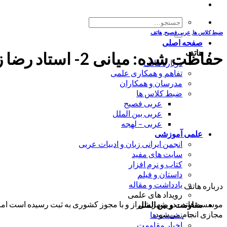
جستجو
برای:
ضبط کلاس ها
,
عربی فصیح
,
هاتف
صفحه اصلی
هاتف
حفاظت شده: میانی 2- استاد رضا زاده- حل التمرین – الوحده 10
درباره هاتف
تفاهم و همکاری علمی
مدرسان و همکاران
ضبط کلاس ها
عربی فصیح
عربی بین الملل
عربی – لهجه
علمی آموزشی
انجمن ایرانی زبان و ادبیات عربی
سایت های مفید
کتاب و نرم افزار
داستان و فیلم
یادداشت و مقاله
درباره هاتف
رویداد های علمی
موسسه هاتف در شهر شیراز و با مجوز کشوری به ثبت رسیده است اما ب
مقاومت و بین الملل
مجازی انجام می‌شود.
نشست ها
اخبار مقاومت