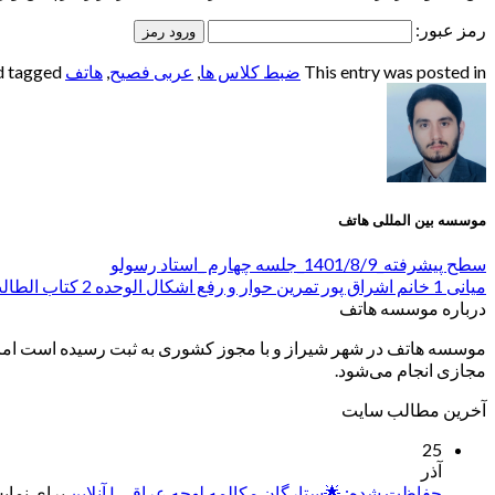
رمز عبور:
This entry was posted in
ضبط کلاس ها
,
عربی فصیح
,
هاتف
and tagged
موسسه بین المللی هاتف
سطح پیشرفته_1401/8/9_جلسه چهارم _استاد رسولو
میانی 1 خانم اشراق پور تمرین حوار و رفع اشکال الوحده 2 کتاب الطالب الثاني بخش
درباره موسسه هاتف
موسسه هاتف در شهر شیراز و با مجوز کشوری به ثبت رسیده است اما ب
مجازی انجام می‌شود.
آخرین مطالب سایت
25
آذر
حفاظت شده: 🌟ستارگان مکالمه لهجه عراقی | آنلاین
برای نمایش