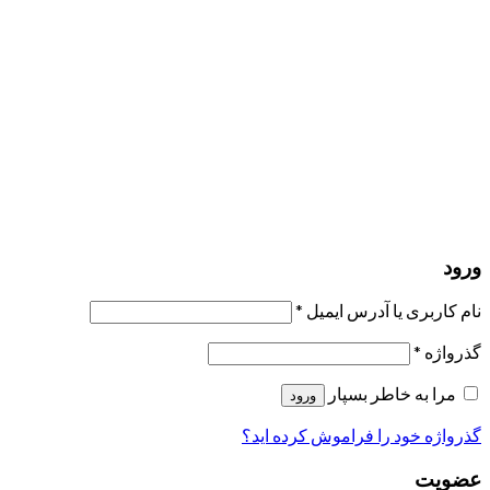
مرا به خاطر بسپار
ورود
عضویت
بازیابی کلمه عبور
ارسال لینک ریست
لینک بازنشانی رمز عبور ارسال شد
به ایمیل شما
بستن
درخواست شما ارسال شد
به محض اینکه درخواست شما تأیید شد،
یک ایمیل برای شما ارسال خواهیم کرد.
برو به پروفایل
حسابی ندارید؟
عضویت
ورود
رمز فراموش شده؟
ورود
نام کاربری یا آدرس ایمیل
*
گذرواژه
*
مرا به خاطر بسپار
ورود
گذرواژه خود را فراموش کرده اید؟
عضویت