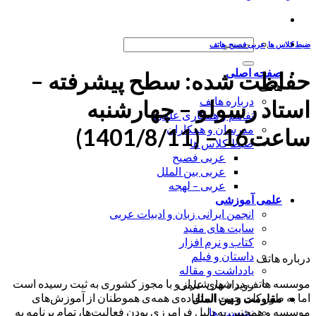
جستجو
ضبط کلاس ها
,
عربی فصیح
,
هاتف
برای:
صفحه اصلی
حفاظت شده: سطح پیشرفته –
هاتف
درباره هاتف
استاد رسولو – چهارشنبه
تفاهم و همکاری علمی
مدرسان و همکاران
ساعت16 – (1401/8/11)
ضبط کلاس ها
عربی فصیح
عربی بین الملل
عربی – لهجه
علمی آموزشی
انجمن ایرانی زبان و ادبیات عربی
سایت های مفید
کتاب و نرم افزار
داستان و فیلم
درباره هاتف
یادداشت و مقاله
موسسه هاتف در شهر شیراز و با مجوز کشوری به ثبت رسیده است
رویداد های علمی
اما به طور کلی جهت استفاده‌ی همه‌ی هموطنان از آموزش‌های
مقاومت و بین الملل
موسسه و همچنین به دلیل فرامرزی بودن فعالیت‌ها، تمام برنامه به
نشست ها