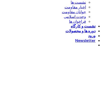
نشست ها
اخبار مقاومت
جوانان مقاومت
وحدت اسلامی
فراخوان ها
نشست و کارگاه
دوره ها و محصولات
ورود
Newsletter
ورود
[nextend_social_login]
یا با ایمیل وارد شوید
The password must have a
minimum of 8 characters of numbers and letters, contain at
least 1 capital letter