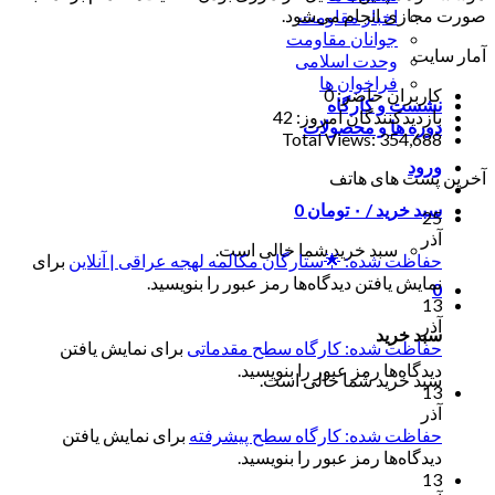
صورت مجازی انجام می‌شود.
اخبار مقاومت
جوانان مقاومت
آمار سایت
وحدت اسلامی
فراخوان ها
کاربران حاضر:
0
نشست و کارگاه
بازدیدکنندگان امروز:
42
دوره ها و محصولات
Total Views:
354,688
ورود
آخرین پست های هاتف
سبد خرید /
۰
تومان
0
25
آذر
سبد خرید شما خالی است.
حفاظت شده: 🌟ستارگان مکالمه لهجه عراقی | آنلاین
برای
نمایش یافتن دیدگاه‌ها رمز عبور را بنویسید.
0
13
آذر
سبد خرید
حفاظت شده: کارگاه سطح مقدماتی
برای نمایش یافتن
دیدگاه‌ها رمز عبور را بنویسید.
سبد خرید شما خالی است.
13
آذر
حفاظت شده: کارگاه سطح پیشرفته
برای نمایش یافتن
دیدگاه‌ها رمز عبور را بنویسید.
13