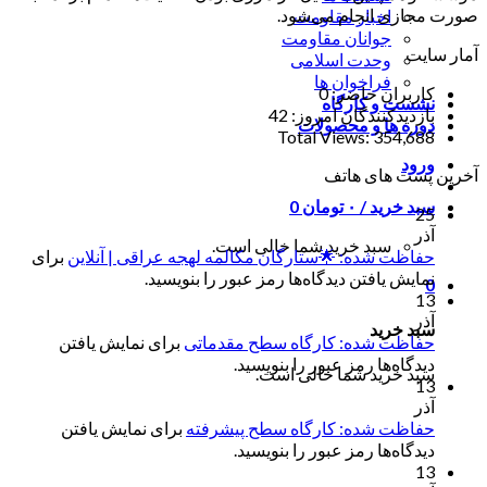
صورت مجازی انجام می‌شود.
اخبار مقاومت
جوانان مقاومت
آمار سایت
وحدت اسلامی
فراخوان ها
کاربران حاضر:
0
نشست و کارگاه
بازدیدکنندگان امروز:
42
دوره ها و محصولات
Total Views:
354,688
ورود
آخرین پست های هاتف
سبد خرید /
۰
تومان
0
25
آذر
سبد خرید شما خالی است.
حفاظت شده: 🌟ستارگان مکالمه لهجه عراقی | آنلاین
برای
نمایش یافتن دیدگاه‌ها رمز عبور را بنویسید.
0
13
آذر
سبد خرید
حفاظت شده: کارگاه سطح مقدماتی
برای نمایش یافتن
دیدگاه‌ها رمز عبور را بنویسید.
سبد خرید شما خالی است.
13
آذر
حفاظت شده: کارگاه سطح پیشرفته
برای نمایش یافتن
دیدگاه‌ها رمز عبور را بنویسید.
13