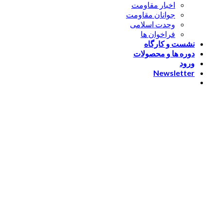
اخبار مقاومت
جوانان مقاومت
وحدت اسلامی
فراخوان ها
نشست و کارگاه
دوره ها و محصولات
ورود
Newsletter
ورود
[nextend_social_login]
یا با ایمیل وارد شوید
The password must have a
minimum of 8 characters of numbers and letters, contain at
least 1 capital letter