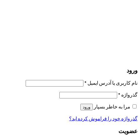
مرا به خاطر بسپار
ورود
عضویت
بازیابی کلمه عبور
ارسال لینک ریست
لینک بازنشانی رمز عبور ارسال شد
به ایمیل شما
بستن
درخواست شما ارسال شد
به محض اینکه درخواست شما تأیید شد،
یک ایمیل برای شما ارسال خواهیم کرد.
برو به پروفایل
حسابی ندارید؟
عضویت
ورود
رمز فراموش شده؟
ورود
نام کاربری یا آدرس ایمیل
*
گذرواژه
*
مرا به خاطر بسپار
ورود
گذرواژه خود را فراموش کرده اید؟
عضویت