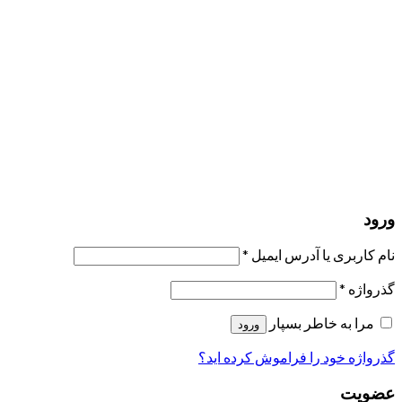
مرا به خاطر بسپار
ورود
عضویت
بازیابی کلمه عبور
ارسال لینک ریست
لینک بازنشانی رمز عبور ارسال شد
به ایمیل شما
بستن
درخواست شما ارسال شد
به محض اینکه درخواست شما تأیید شد،
یک ایمیل برای شما ارسال خواهیم کرد.
برو به پروفایل
حسابی ندارید؟
عضویت
ورود
رمز فراموش شده؟
ورود
نام کاربری یا آدرس ایمیل
*
گذرواژه
*
مرا به خاطر بسپار
ورود
گذرواژه خود را فراموش کرده اید؟
عضویت