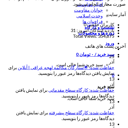
صورت مجازی انجام می‌شود.
اخبار مقاومت
جوانان مقاومت
آمار سایت
وحدت اسلامی
فراخوان ها
کاربران حاضر:
0
نشست و کارگاه
بازدیدکنندگان امروز:
31
دوره ها و محصولات
Total Views:
354,675
ورود
آخرین پست های هاتف
سبد خرید /
۰
تومان
0
25
آذر
سبد خرید شما خالی است.
حفاظت شده: 🌟ستارگان مکالمه لهجه عراقی | آنلاین
برای
نمایش یافتن دیدگاه‌ها رمز عبور را بنویسید.
0
13
آذر
سبد خرید
حفاظت شده: کارگاه سطح مقدماتی
برای نمایش یافتن
دیدگاه‌ها رمز عبور را بنویسید.
سبد خرید شما خالی است.
13
آذر
حفاظت شده: کارگاه سطح پیشرفته
برای نمایش یافتن
دیدگاه‌ها رمز عبور را بنویسید.
13