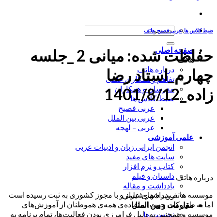
جستجو
ضبط کلاس ها
,
عربی فصیح
,
هاتف
برای:
صفحه اصلی
حفاظت شده: میانی 2 _جلسه
هاتف
درباره هاتف
چهارم_استاد رضا
تفاهم و همکاری علمی
مدرسان و همکاران
زاده_1401/8/12
ضبط کلاس ها
عربی فصیح
عربی بین الملل
عربی – لهجه
علمی آموزشی
انجمن ایرانی زبان و ادبیات عربی
سایت های مفید
کتاب و نرم افزار
داستان و فیلم
درباره هاتف
یادداشت و مقاله
موسسه هاتف در شهر شیراز و با مجوز کشوری به ثبت رسیده است
رویداد های علمی
اما به طور کلی جهت استفاده‌ی همه‌ی هموطنان از آموزش‌های
مقاومت و بین الملل
موسسه و همچنین به دلیل فرامرزی بودن فعالیت‌ها، تمام برنامه به
نشست ها