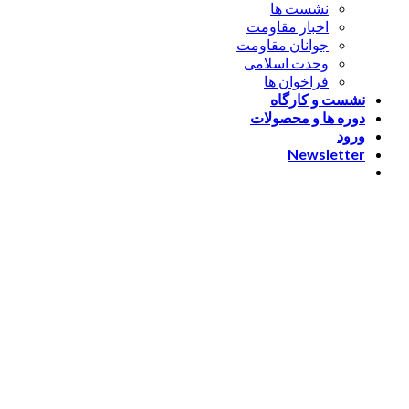
نشست ها
اخبار مقاومت
جوانان مقاومت
وحدت اسلامی
فراخوان ها
نشست و کارگاه
دوره ها و محصولات
ورود
Newsletter
ورود
[nextend_social_login]
یا با ایمیل وارد شوید
The password must have a
minimum of 8 characters of numbers and letters, contain at
least 1 capital letter