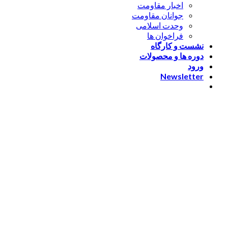
اخبار مقاومت
جوانان مقاومت
وحدت اسلامی
فراخوان ها
نشست و کارگاه
دوره ها و محصولات
ورود
Newsletter
ورود
[nextend_social_login]
یا با ایمیل وارد شوید
The password must have a
minimum of 8 characters of numbers and letters, contain at
least 1 capital letter