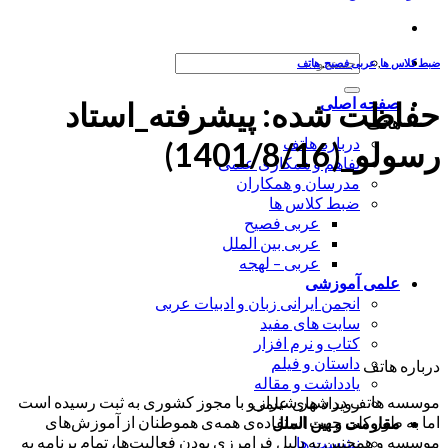
جستجو
ضبط کلاس ها
,
عربی فصیح
,
هاتف
برای:
صفحه اصلی
حفاظت شده: پیشرفته_استاد
هاتف
درباره هاتف
رسولو_(1401/8/16)
تفاهم و همکاری علمی
مدرسان و همکاران
ضبط کلاس ها
عربی فصیح
عربی بین الملل
عربی – لهجه
علمی آموزشی
انجمن ایرانی زبان و ادبیات عربی
سایت های مفید
کتاب و نرم افزار
داستان و فیلم
درباره هاتف
یادداشت و مقاله
موسسه هاتف در شهر شیراز و با مجوز کشوری به ثبت رسیده است
رویداد های علمی
اما به طور کلی جهت استفاده‌ی همه‌ی هموطنان از آموزش‌های
مقاومت و بین الملل
موسسه و همچنین به دلیل فرامرزی بودن فعالیت‌ها، تمام برنامه به
نشست ها