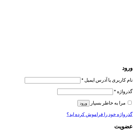
مرا به خاطر بسپار
ورود
عضویت
بازیابی کلمه عبور
ارسال لینک ریست
لینک بازنشانی رمز عبور ارسال شد
به ایمیل شما
بستن
درخواست شما ارسال شد
به محض اینکه درخواست شما تأیید شد،
یک ایمیل برای شما ارسال خواهیم کرد.
برو به پروفایل
حسابی ندارید؟
عضویت
ورود
رمز فراموش شده؟
ورود
نام کاربری یا آدرس ایمیل
*
گذرواژه
*
مرا به خاطر بسپار
ورود
گذرواژه خود را فراموش کرده اید؟
عضویت