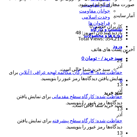
صورت مجازی انجام می‌شود.
اخبار مقاومت
جوانان مقاومت
آمار سایت
وحدت اسلامی
فراخوان ها
کاربران حاضر:
0
نشست و کارگاه
بازدیدکنندگان امروز:
48
دوره ها و محصولات
Total Views:
354,215
ورود
آخرین پست های هاتف
سبد خرید /
۰
تومان
0
25
آذر
سبد خرید شما خالی است.
حفاظت شده: 🌟ستارگان مکالمه لهجه عراقی | آنلاین
برای
نمایش یافتن دیدگاه‌ها رمز عبور را بنویسید.
0
13
آذر
سبد خرید
حفاظت شده: کارگاه سطح مقدماتی
برای نمایش یافتن
دیدگاه‌ها رمز عبور را بنویسید.
سبد خرید شما خالی است.
13
آذر
حفاظت شده: کارگاه سطح پیشرفته
برای نمایش یافتن
دیدگاه‌ها رمز عبور را بنویسید.
13