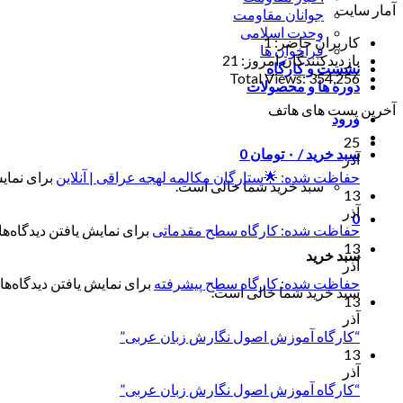
آمار سایت
جوانان مقاومت
وحدت اسلامی
کاربران حاضر:
1
فراخوان ها
بازدیدکنندگان امروز:
21
نشست و کارگاه
Total Views:
354,256
دوره ها و محصولات
آخرین پست های هاتف
ورود
25
سبد خرید /
۰
تومان
0
آذر
حفاظت شده: 🌟ستارگان مکالمه لهجه عراقی | آنلاین
برای نمایش
سبد خرید شما خالی است.
13
آذر
0
حفاظت شده: کارگاه سطح مقدماتی
برای نمایش یافتن دیدگاه‌ها 
13
سبد خرید
آذر
حفاظت شده: کارگاه سطح پیشرفته
برای نمایش یافتن دیدگاه‌ها 
سبد خرید شما خالی است.
13
آذر
“کارگاه آموزش اصول نگارش زبان عربی”
13
آذر
“کارگاه آموزش اصول نگارش زبان عربی”