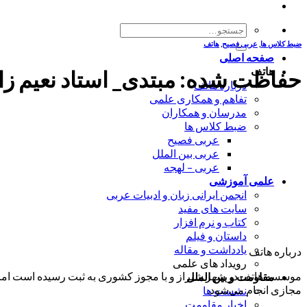
جستجو
برای:
ضبط کلاس ها
,
عربی فصیح
,
هاتف
صفحه اصلی
هاتف
حفاظت شده: مبتدی_ استاد نعیم زاده_ حل
درباره هاتف
تفاهم و همکاری علمی
مدرسان و همکاران
ضبط کلاس ها
عربی فصیح
عربی بین الملل
عربی – لهجه
علمی آموزشی
انجمن ایرانی زبان و ادبیات عربی
سایت های مفید
کتاب و نرم افزار
داستان و فیلم
یادداشت و مقاله
درباره هاتف
رویداد های علمی
موسسه هاتف در شهر شیراز و با مجوز کشوری به ثبت رسیده است اما ب
مقاومت و بین الملل
مجازی انجام می‌شود.
نشست ها
اخبار مقاومت