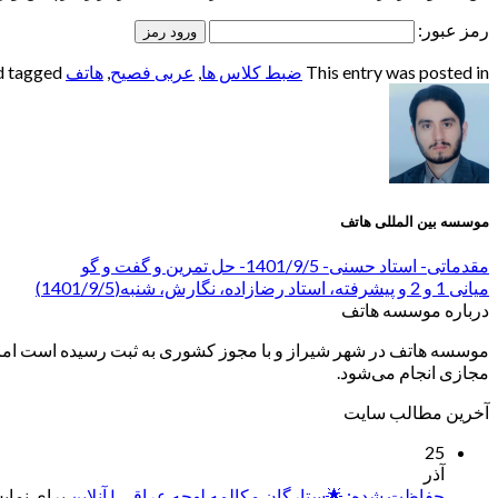
رمز عبور:
This entry was posted in
ضبط کلاس ها
,
عربی فصیح
,
هاتف
and tagged
موسسه بین المللی هاتف
مقدماتی- استاد حسنی- 1401/9/5- حل تمرین و گفت و گو
میانی 1 و 2 و پیشرفته، استاد رضازاده، نگارش، شنبه(1401/9/5)
درباره موسسه هاتف
موسسه هاتف در شهر شیراز و با مجوز کشوری به ثبت رسیده است اما ب
مجازی انجام می‌شود.
آخرین مطالب سایت
25
آذر
حفاظت شده: 🌟ستارگان مکالمه لهجه عراقی | آنلاین
برای نمایش