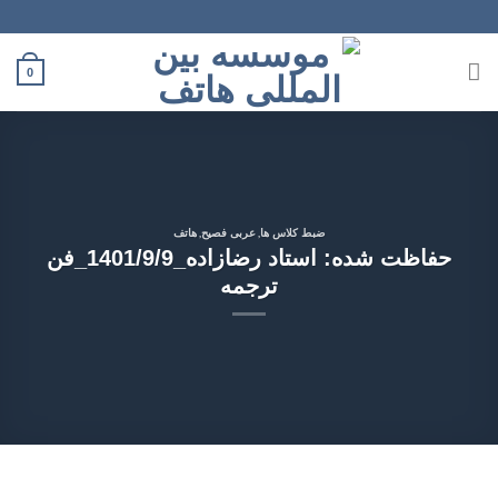
Ski
t
conten
0
,
,
ضبط کلاس ها
عربی فصیح
هاتف
حفاظت شده: استاد رضازاده_1401/9/9_فن
ترجمه