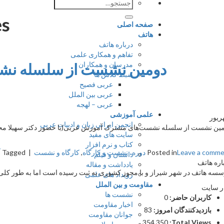
جستجو
برای:
s:
صفحه اصلی
هاتف
درباره هاتف
تفاهم و همکاری علمی
مدرسان و همکاران
دومین نشست از سلسله نشست
ضبط کلاس ها
عربی فصیح
عربی بین الملل
عربی – لهجه
علمی آموزشی
یور
انجمن ایرانی زبان و ادبیات عربی
ین نشست از سلسله نشست‌های مشترک آموزش عربی(با حضور دکتر سهیلا محس
سایت های مفید
کتاب و نرم افزار
Leave a comm
Posted in
دوره، نشست و کارگاه
,
کارگاه و نشست
|
Tagged
آ
داستان و فیلم
اره هاتف
یادداشت و مقاله
سه هاتف در شهر شیراز و با مجوز کشوری به ثبت رسیده است اما به طور کلی ج
رویداد های علمی
مقاومت و بین الملل
ر سایت
نشست ها
کاربران حاضر:
0
اخبار مقاومت
بازدیدکنندگان امروز:
83
جوانان مقاومت
354,350
Total Views: