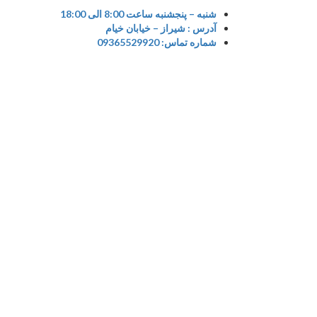
Ski
شنبه – پنجشنبه ساعت 8:00 الی 18:00
t
آدرس : شیراز – خیابان خیام
conten
شماره تماس: 09365529920