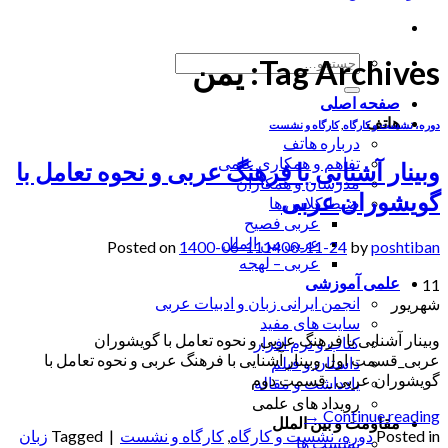
جستجو
Tag Archives:
یمن
برای:
صفحه اصلی
هاتف
دوره، نشست و کارگاه
,
کارگاه و نشست
درباره هاتف
تفاهم و همکاری علمی
وبینار آشنایی با فرهنگ عربی و نحوه تعامل با
مدرسان و همکاران
گویشوران عربی
ضبط کلاس ها
عربی فصیح
عربی بین الملل
Posted on
1400-06-11
1400-11-24
by
poshtiban
عربی – لهجه
علمی آموزشی
11
انجمن ایرانی زبان و ادبیات عربی
شهریور
سایت های مفید
وبینار آشنایی با فرهنگ عربی و نحوه تعامل با گویشوران
کتاب و نرم افزار
عربی_قسمت اول وبینار آشنایی با فرهنگ عربی و نحوه تعامل با
داستان و فیلم
گویشوران عربی _قسمت دوم
یادداشت و مقاله
رویداد های علمی
→
Continue reading
مقاومت و بین الملل
Posted in
دوره، نشست و کارگاه
,
کارگاه و نشست
|
Tagged
زبان
نشست ها