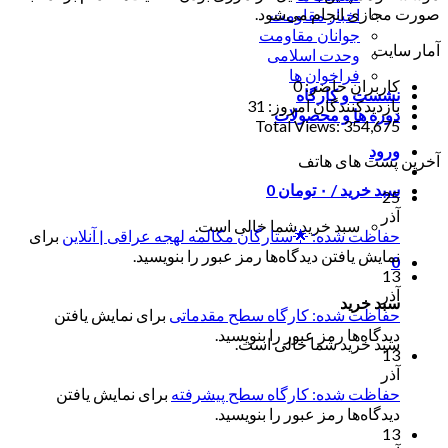
صورت مجازی انجام می‌شود.
اخبار مقاومت
جوانان مقاومت
آمار سایت
وحدت اسلامی
فراخوان ها
کاربران حاضر:
0
نشست و کارگاه
بازدیدکنندگان امروز:
31
دوره ها و محصولات
Total Views:
354,675
ورود
آخرین پست های هاتف
سبد خرید /
۰
تومان
0
25
آذر
سبد خرید شما خالی است.
حفاظت شده: 🌟ستارگان مکالمه لهجه عراقی | آنلاین
برای
نمایش یافتن دیدگاه‌ها رمز عبور را بنویسید.
0
13
آذر
سبد خرید
حفاظت شده: کارگاه سطح مقدماتی
برای نمایش یافتن
دیدگاه‌ها رمز عبور را بنویسید.
سبد خرید شما خالی است.
13
آذر
حفاظت شده: کارگاه سطح پیشرفته
برای نمایش یافتن
دیدگاه‌ها رمز عبور را بنویسید.
13