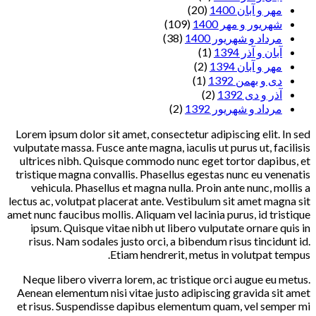
مهر و آبان 1400
(20)
شهریور و مهر 1400
(109)
مرداد و شهریور 1400
(38)
آبان و آذر 1394
(1)
مهر و آبان 1394
(2)
دی و بهمن 1392
(1)
آذر و دی 1392
(2)
مرداد و شهریور 1392
(2)
Lorem ipsum dolor sit amet, consectetur adipiscing elit. In sed
vulputate massa. Fusce ante magna, iaculis ut purus ut, facilisis
ultrices nibh. Quisque commodo nunc eget tortor dapibus, et
tristique magna convallis. Phasellus egestas nunc eu venenatis
vehicula. Phasellus et magna nulla. Proin ante nunc, mollis a
lectus ac, volutpat placerat ante. Vestibulum sit amet magna sit
amet nunc faucibus mollis. Aliquam vel lacinia purus, id tristique
ipsum. Quisque vitae nibh ut libero vulputate ornare quis in
risus. Nam sodales justo orci, a bibendum risus tincidunt id.
Etiam hendrerit, metus in volutpat tempus.
Neque libero viverra lorem, ac tristique orci augue eu metus.
Aenean elementum nisi vitae justo adipiscing gravida sit amet
et risus. Suspendisse dapibus elementum quam, vel semper mi