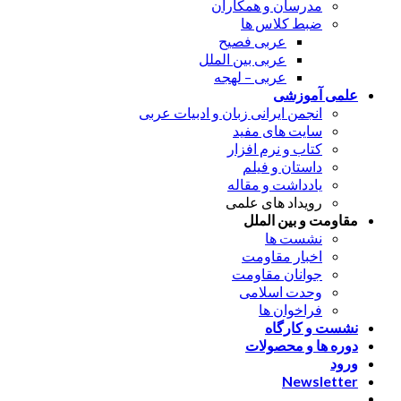
مدرسان و همکاران
ضبط کلاس ها
عربی فصیح
عربی بین الملل
عربی – لهجه
علمی آموزشی
انجمن ایرانی زبان و ادبیات عربی
سایت های مفید
کتاب و نرم افزار
داستان و فیلم
یادداشت و مقاله
رویداد های علمی
مقاومت و بین الملل
نشست ها
اخبار مقاومت
جوانان مقاومت
وحدت اسلامی
فراخوان ها
نشست و کارگاه
دوره ها و محصولات
ورود
Newsletter