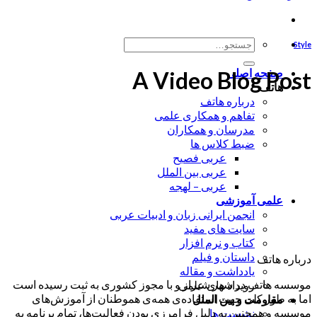
جستجو
Style
برای:
صفحه اصلی
A Video Blog Post
هاتف
درباره هاتف
تفاهم و همکاری علمی
مدرسان و همکاران
ضبط کلاس ها
عربی فصیح
عربی بین الملل
عربی – لهجه
علمی آموزشی
انجمن ایرانی زبان و ادبیات عربی
سایت های مفید
کتاب و نرم افزار
داستان و فیلم
درباره هاتف
یادداشت و مقاله
موسسه هاتف در شهر شیراز و با مجوز کشوری به ثبت رسیده است
رویداد های علمی
اما به طور کلی جهت استفاده‌ی همه‌ی هموطنان از آموزش‌های
مقاومت و بین الملل
موسسه و همچنین به دلیل فرامرزی بودن فعالیت‌ها، تمام برنامه به
نشست ها