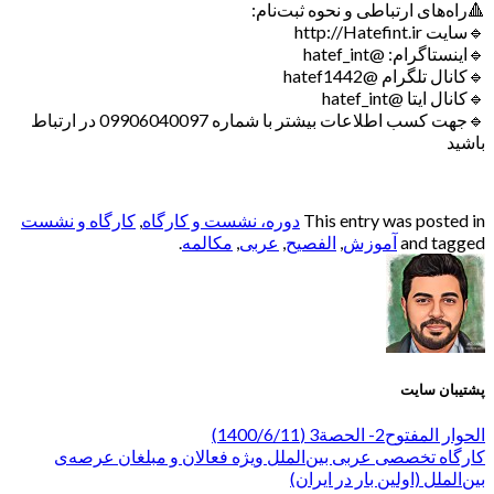
🔺راه‌های ارتباطی و نحوه ثبت‌نام:
🔹سایت http://Hatefint.ir
🔹اینستاگرام: @hatef_int
🔹کانال تلگرام @hatef1442
🔹کانال ایتا @hatef_int
🔹جهت کسب اطلاعات بیشتر با شماره 09906040097 در ارتباط
باشید
This entry was posted in
دوره، نشست و کارگاه
,
کارگاه و نشست
and tagged
آموزش
,
الفصيح
,
عربی
,
مکالمه
.
پشتیبان سایت
الحوار المفتوح2- الحصة3 (1400/6/11)
کارگاه تخصصی عربی بین‌الملل ویژه فعالان و مبلغان عرصه‌ی
بین‌الملل (اولین بار در ایران)