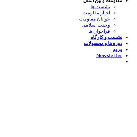
مقاومت و بین الملل
نشست ها
اخبار مقاومت
جوانان مقاومت
وحدت اسلامی
فراخوان ها
نشست و کارگاه
دوره ها و محصولات
ورود
Newsletter
ورود
[nextend_social_login]
یا با ایمیل وارد شوید
The password must have a
minimum of 8 characters of numbers and letters, contain at
least 1 capital letter