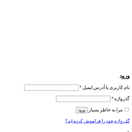
مرا به خاطر بسپار
ورود
عضویت
بازیابی کلمه عبور
ارسال لینک ریست
لینک بازنشانی رمز عبور ارسال شد
به ایمیل شما
بستن
درخواست شما ارسال شد
به محض اینکه درخواست شما تأیید شد،
یک ایمیل برای شما ارسال خواهیم کرد.
برو به پروفایل
حسابی ندارید؟
عضویت
ورود
رمز فراموش شده؟
ورود
نام کاربری یا آدرس ایمیل
*
گذرواژه
*
مرا به خاطر بسپار
ورود
گذرواژه خود را فراموش کرده اید؟