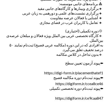
🔺 برنامه‌های جانبی موسسه:
🔸برگزاری وبینارها و کارگاه‌های جانبی مفید
🔸برگزاری نشست‌های علمی و دورهمی به زبان عربی
🔸 آشنایی با فعالان عرصه مقاومت
🔸 تعامل با کاربران عرب در فضای مجازی
💠دوره تکمیلی (اختیاری)
🔹کارگاه تخصصی عربی بین الملل ویژه فعالان و مبلغان عرصه‌ی
بین‌الملل.
به افرادی که در این دوره (مکالمه‌ عربی فصیح) ثبت‌نام نمایند ۵۰
درصد تخفیف تعلق می‌گیرد.
🔹بدون تداخل در کلاس مکالمه
⬅️پیوند آزمون تعیین سطح
https://digi-form.ir/placementhatef1
⬅️پیوند ثبت‌نام دوره مکالمه فصیح
https://digiform.ir/ccea8ce46
⬅️پیوند ثبت‌نام دوره تخصصی تکمیلی
https://digiform.ir/ce9caa847