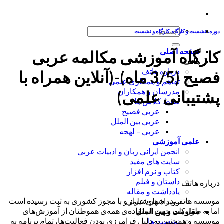
جستجو
دوره، نشست و کارگاه
,
کارگاه و نشست
برای:
صفحه اصلی
کارگاه آموزشی مکالمه عربی
هاتف
درباره هاتف
فصیح (3/5 ماه)-(آنلاین همراه با
تفاهم و همکاری علمی
مدرسان و همکاران
پشتیبانی علمی)
ضبط کلاس ها
عربی فصیح
عربی بین الملل
عربی – لهجه
علمی آموزشی
انجمن ایرانی زبان و ادبیات عربی
سایت های مفید
کتاب و نرم افزار
داستان و فیلم
درباره هاتف
یادداشت و مقاله
موسسه هاتف در شهر شیراز و با مجوز کشوری به ثبت رسیده است
رویداد های علمی
اما به طور کلی جهت استفاده‌ی همه‌ی هموطنان از آموزش‌های
مقاومت و بین الملل
موسسه و همچنین به دلیل فرامرزی بودن فعالیت‌ها، تمام برنامه به
نشست ها