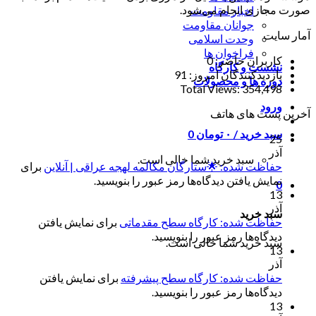
صورت مجازی انجام می‌شود.
اخبار مقاومت
جوانان مقاومت
آمار سایت
وحدت اسلامی
فراخوان ها
کاربران حاضر:
0
نشست و کارگاه
بازدیدکنندگان امروز:
91
دوره ها و محصولات
Total Views:
354,498
ورود
آخرین پست های هاتف
سبد خرید /
۰
تومان
0
25
آذر
سبد خرید شما خالی است.
حفاظت شده: 🌟ستارگان مکالمه لهجه عراقی | آنلاین
برای
نمایش یافتن دیدگاه‌ها رمز عبور را بنویسید.
0
13
آذر
سبد خرید
حفاظت شده: کارگاه سطح مقدماتی
برای نمایش یافتن
دیدگاه‌ها رمز عبور را بنویسید.
سبد خرید شما خالی است.
13
آذر
حفاظت شده: کارگاه سطح پیشرفته
برای نمایش یافتن
دیدگاه‌ها رمز عبور را بنویسید.
13