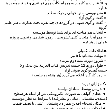
و 10 عبارت‌ پرکاربرد به همراه نکات مهم قواعدی و فن ترجمه در هر
عبارت.
🔸متن نویسی، متن خوانی و درک مطلب
🔸گفت‌ و‌ گوی آزاد
🔸گفت و گوی صوتی در گروه‌های چند نفره تحت نظارت ناظر علمی
گروه
🔸انتخاب هم مباحثه‌ای برای شما توسط موسسه
🔸 همراه با امتحان کتبی تشریحی، آزمون شفاهی و تحویل پروژه
عملی در هر ترم.
🔺اطلاعات تکمیلی:
🔸مهلت ثبت‌نام: تا ۵ تیر
🔸شروع دوره: نیمه دوم تیرماه
🔸طول دوره: 12 جلسه تدریس کتاب العربیة بین یدیک و 5
جلسه‌گفت‌‌و‌گوی صوتی آزاد
🔸 روز کارگاه: اعلام می‌گردد (هر هفته دو جلسه)
🔺 مزایای دوره:
🔸تدریس توسط استادان توانمند
🔸اعطای گواهی به صورت الکترونیکی پس از اتمام هر سطح
(مبتدی، مقدماتی، میانی و پیشرفته) با شرایط مد نظر موسسه
🔸امکان ثبت‌نام آفلاین همراه با پشتیبانی علمی با نصف قیمت
🔸 امکان پرداخت هزینه به صورت قسطی