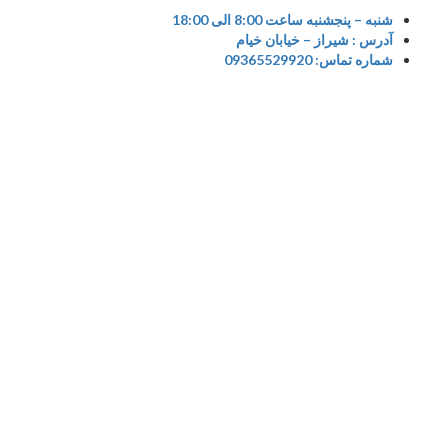
شنبه – پنجشنبه ساعت 8:00 الی 18:00
آدرس : شیراز – خیابان خیام
co
شماره تماس: 09365529920