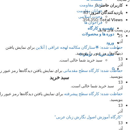
اخبار مقاومت
اربران حاضر:
0
جوانان مقاومت
ازدیدکنندگان امروز:
83
وحدت اسلامی
354,350
Total Views
فراخوان ها
نشست و کارگاه
ست های هاتف
دوره ها و محصولات
2
ذر
ورود
فاظت شده: 🌟ستارگان مکالمه لهجه عراقی | آنلاین
برای نمایش یافتن
یدگاه‌ها رمز عبور را بنویسید.
سبد خرید /
۰
تومان
0
1
سبد خرید شما خالی است.
ذر
0
فاظت شده: کارگاه سطح مقدماتی
برای نمایش یافتن دیدگاه‌ها رمز عبور را
نویسید.
سبد خرید
1
سبد خرید شما خالی است.
ذر
فاظت شده: کارگاه سطح پیشرفته
برای نمایش یافتن دیدگاه‌ها رمز عبور را
نویسید.
1
ذر
کارگاه آموزش اصول نگارش زبان عربی”
1
ذر