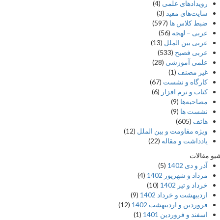
ویدادهای علمی
(4)
ایت‌های مفید
(3)
بط کلاس ها
(597)
ربی – لهجه
(56)
ربی بین الملل
(13)
ربی فصیح
(533)
لمی آموزشی
(28)
ير مصنف
(1)
ارگاه و نشست
(67)
تاب و نرم افزار
(6)
صاحبه‌ها
(9)
شست ها
(9)
اتف
(605)
یژه مقاومت و بین الملل
(12)
ادداشت‌ و مقاله
(22)
الات
ر و دی 1402
(5)
داد و شهریور 1402
(4)
داد و تیر 1402
(10)
ردیبهشت و خرداد 1402
(9)
روردین و اردیبهشت 1402
(12)
سفند و فروردین 1401
(1)