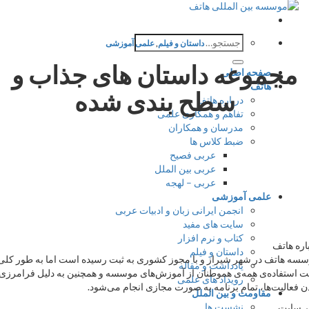
جستجو
داستان و فیلم
,
علمی آموزشی
برای:
جموعه داستان های جذاب و
صفحه اصلی
هاتف
سطح بندی شده
درباره هاتف
تفاهم و همکاری علمی
مدرسان و همکاران
ضبط کلاس ها
عربی فصیح
عربی بین الملل
عربی – لهجه
علمی آموزشی
انجمن ایرانی زبان و ادبیات عربی
سایت های مفید
کتاب و نرم افزار
اتف
داستان و فیلم
اتف در شهر شیراز و با مجوز کشوری به ثبت رسیده است اما به طور کلی
یادداشت و مقاله
فاده‌ی همه‌ی هموطنان از آموزش‌های موسسه و همچنین به دلیل فرامرزی
رویداد های علمی
لیت‌ها، تمام برنامه به صورت مجازی انجام می‌شود.
مقاومت و بین الملل
نشست ها
یت