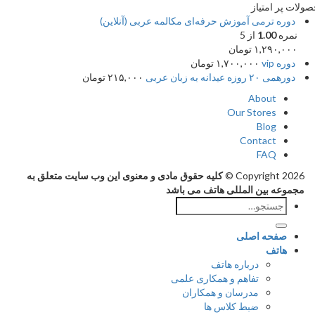
پر امتیاز
وره ترمی آموزش حرفه‌ای مکالمه عربی (آنلاین)
مره
1.00
از 5
۱,۲۹۰,۰۰
تومان
وره vip
۱,۷۰۰,۰۰۰
تومان
رهمی ۲۰ روزه عیدانه به زبان عربی
۲۱۵,۰۰۰
تومان
About
Our Stores
Blog
Contact
FAQ
Copyright 202
کلیه حقوق مادی و معنوی این وب سایت متعلق به
وعه بین المللی هاتف می باشد
جستجو
برای:
صفحه اصلی
هاتف
درباره هاتف
تفاهم و همکاری علمی
مدرسان و همکاران
ضبط کلاس ها