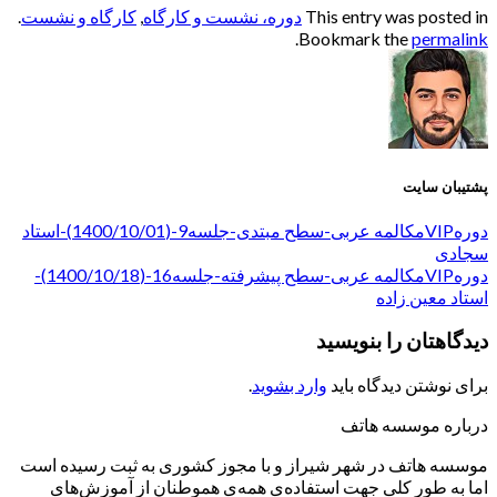
This entry was posted in
دوره، نشست و کارگاه
,
کارگاه و نشست
.
.
Bookmark the
permalink
پشتیبان سایت
دورهVIPمکالمه عربی-سطح مبتدی-جلسه9-(1400/10/01)-استاد
سجادی
دورهVIPمکالمه عربی-سطح پیشرفته-جلسه16-(1400/10/18)-
استاد معین زاده
دیدگاهتان را بنویسید
برای نوشتن دیدگاه باید
وارد بشوید
.
درباره موسسه هاتف
موسسه هاتف در شهر شیراز و با مجوز کشوری به ثبت رسیده است
اما به طور کلی جهت استفاده‌ی همه‌ی هموطنان از آموزش‌های