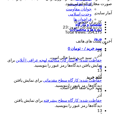
صورت مجازی انجام می‌شود.
اخبار مقاومت
جوانان مقاومت
آمار سایت
وحدت اسلامی
فراخوان ها
کاربران حاضر:
0
نشست و کارگاه
بازدیدکنندگان امروز:
23
دوره ها و محصولات
Total Views:
354,175
ورود
آخرین پست های هاتف
سبد خرید /
۰
تومان
0
25
آذر
سبد خرید شما خالی است.
حفاظت شده: 🌟ستارگان مکالمه لهجه عراقی | آنلاین
برای
نمایش یافتن دیدگاه‌ها رمز عبور را بنویسید.
0
13
آذر
سبد خرید
حفاظت شده: کارگاه سطح مقدماتی
برای نمایش یافتن
دیدگاه‌ها رمز عبور را بنویسید.
سبد خرید شما خالی است.
13
آذر
حفاظت شده: کارگاه سطح پیشرفته
برای نمایش یافتن
دیدگاه‌ها رمز عبور را بنویسید.
13